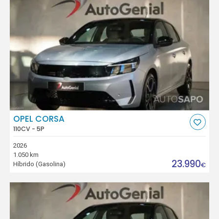
OPEL CORSA
110CV - 5P
2026
1.050 km
23.990
Híbrido (Gasolina)
€