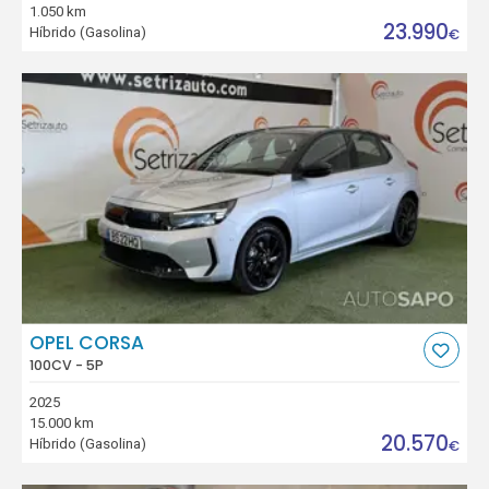
1.050 km
23.990
Híbrido (Gasolina)
€
OPEL CORSA
100CV - 5P
2025
15.000 km
20.570
Híbrido (Gasolina)
€