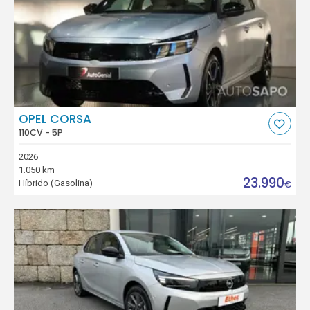
OPEL CORSA
110CV - 5P
2026
1.050 km
23.990
Híbrido (Gasolina)
€