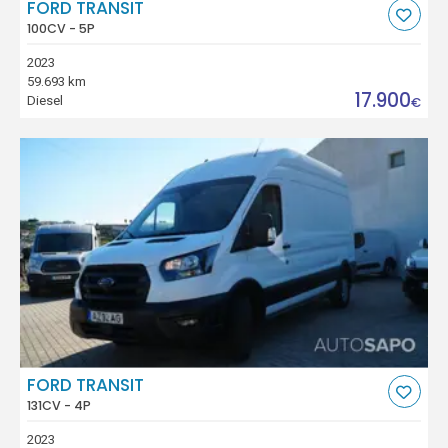
FORD TRANSIT
100CV - 5P
2023
59.693 km
17.900
Diesel
€
FORD TRANSIT
131CV - 4P
2023