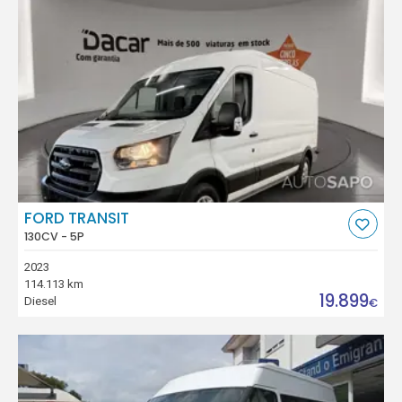
FORD TRANSIT
130CV - 5P
2023
114.113 km
19.899
Diesel
€