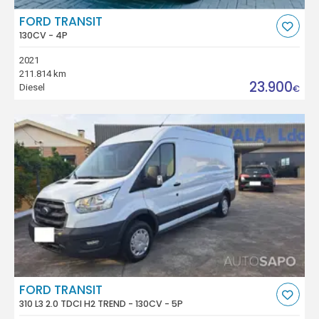
FORD TRANSIT
130CV - 4P
2021
211.814 km
23.900
Diesel
€
FORD TRANSIT
310 L3 2.0 TDCI H2 TREND - 130CV - 5P