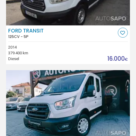
FORD TRANSIT
125CV - 5P
2014
379.400 km
16.000
Diesel
€