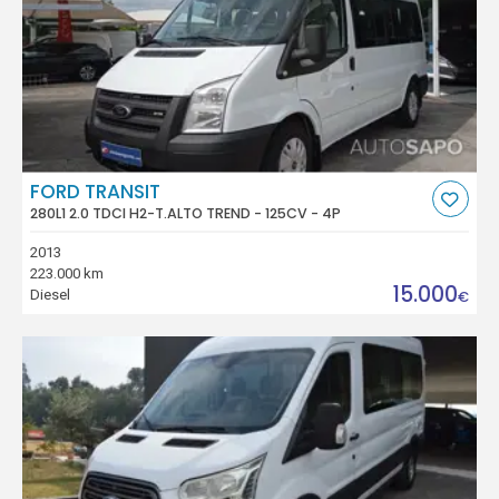
FORD TRANSIT
280L1 2.0 TDCI H2-T.ALTO TREND - 125CV - 4P
2013
223.000 km
15.000
Diesel
€