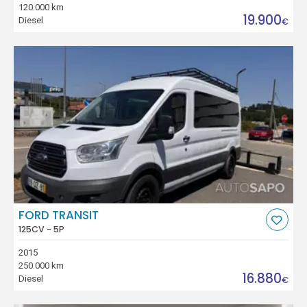
120.000 km
19.900
Diesel
€
FORD TRANSIT
125CV - 5P
2015
250.000 km
16.880
Diesel
€