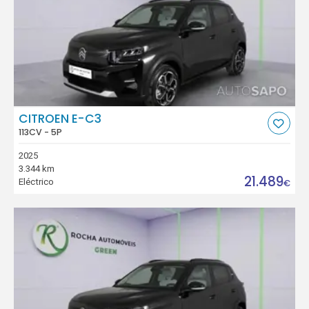
CITROEN E-C3
113CV - 5P
2025
3.344 km
21.489
Eléctrico
€