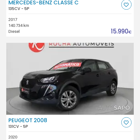
MERCEDES-BENZ CLASSE C
135CV - 5P
2017
140.734 km
15.990
Diesel
€
PEUGEOT 2008
131CV - 5P
2020