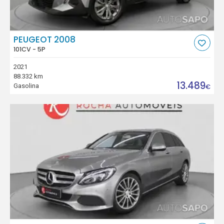
PEUGEOT 2008
101CV - 5P
2021
88.332 km
13.489
Gasolina
€