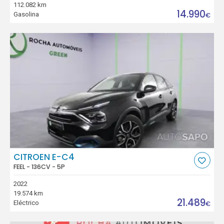
112.082 km
14.990
Gasolina
€
CITROEN E-C4
FEEL - 136CV - 5P
2022
19.574 km
21.489
Eléctrico
€