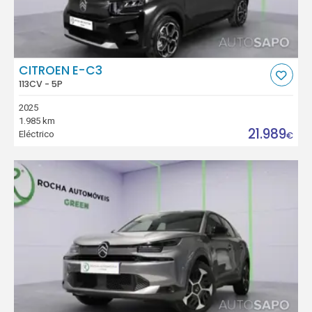
CITROEN E-C3
113CV - 5P
2025
1.985 km
21.989
Eléctrico
€