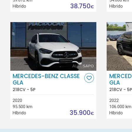
38.750
Híbrido
Híbrido
€
MERCEDES-BENZ CLASSE
MERCED
GLA
GLA
218CV - 5P
218CV - 5P
2020
2022
95.500 km
106.000 km
35.900
Híbrido
Híbrido
€