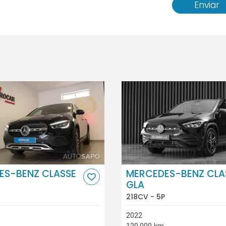
Enviar
ES-BENZ CLASSE
MERCEDES-BENZ CLA
GLA
218CV - 5P
2022
120.000 km