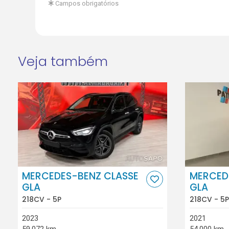
Campos obrigatórios
Veja também
MERCEDES-BENZ CLASSE
MERCED
GLA
GLA
218CV - 5P
218CV - 5P
2023
2021
59.072 km
54.000 km