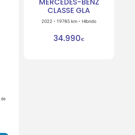
MERCEDES-BENZ
CLASSE GLA
2022
19785 km
Híbrido
34.990
€
 de