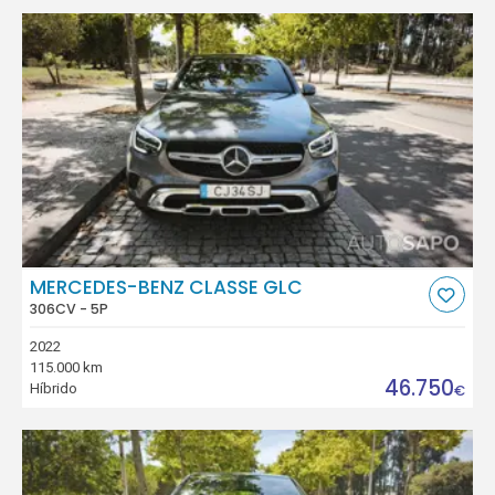
MERCEDES-BENZ CLASSE GLC
306CV - 5P
2022
115.000 km
46.750
Híbrido
€