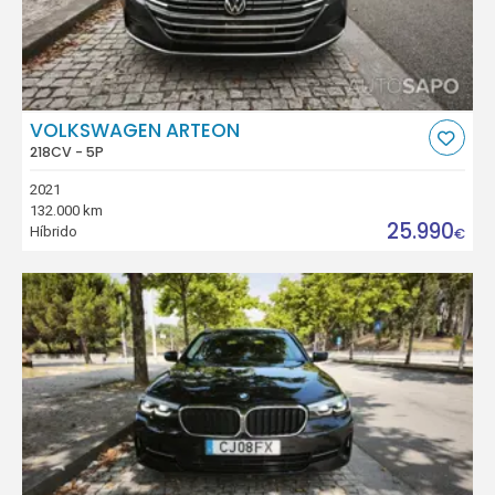
VOLKSWAGEN ARTEON
218CV - 5P
2021
132.000 km
25.990
Híbrido
€