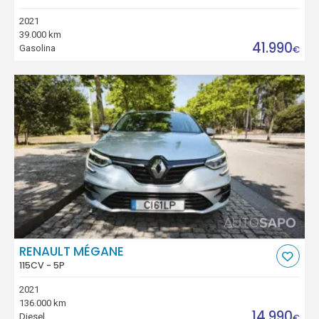
2021
39.000 km
41.990
Gasolina
€
RENAULT MÉGANE
115CV - 5P
2021
136.000 km
14.990
Diesel
€