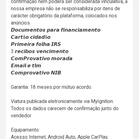
confirmação nem poderá ser considerada vinculativa, a
nossa empresa não se responsabiliza por itens de
carácter obrigatório da plataforma, colocados nos
anúncios.
𝘿𝙤𝙘𝙪𝙢𝙚𝙣𝙩𝙤𝙨 𝙥𝙖𝙧𝙖 𝙛𝙞𝙣𝙖𝙣𝙘𝙞𝙖𝙢𝙚𝙣𝙩𝙤
𝘾𝙖𝙧𝙩ã𝙤 𝙘𝙞𝙙𝙖𝙙ã𝙤
𝙋𝙧𝙞𝙢𝙚𝙞𝙧𝙖 𝙛𝙤𝙡𝙝𝙖 𝙄𝙍𝙎
3 𝙧𝙚𝙘𝙞𝙗𝙤𝙨 𝙫𝙚𝙣𝙘𝙞𝙢𝙚𝙣𝙩𝙤
𝘾𝙤𝙢𝙋𝙧𝙤𝙫𝙖𝙩𝙞𝙫𝙤 𝙢𝙤𝙧𝙖𝙙𝙖
𝙀𝙢𝙖𝙞𝙡 𝙚 𝙩𝙡𝙢
𝘾𝙤𝙢𝙥𝙧𝙤𝙫𝙖𝙩𝙞𝙫𝙤 𝙉𝙄𝘽
Garantia: 18 meses por mútuo acordo.
Viatura publicada eletronicamente via MyIgnition.
Todos os dados carecem de confirmação junto do
vendedor.
Equipamento:
Acesso Internet, Android Auto, Apple CarPlay,