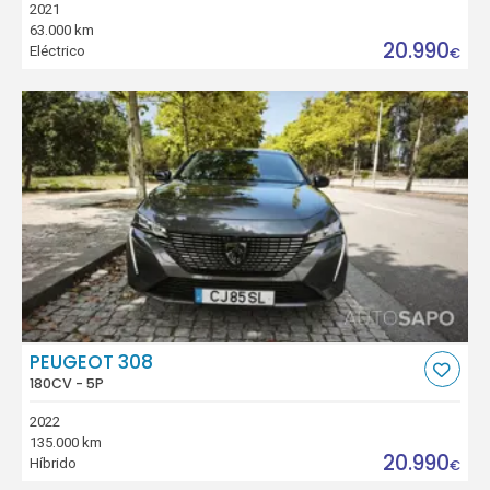
2021
63.000 km
20.990
Eléctrico
€
PEUGEOT 308
180CV - 5P
2022
135.000 km
20.990
Híbrido
€