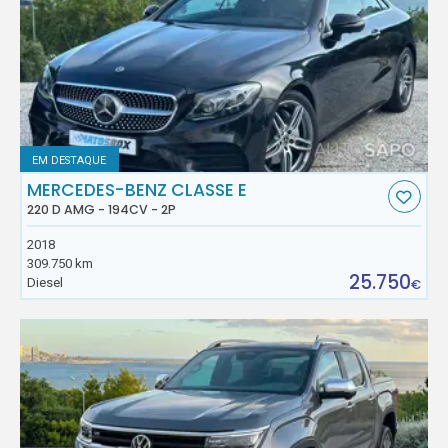
EM DESTAQUE
MERCEDES-BENZ CLASSE E
220 D AMG - 194CV - 2P
2018
309.750 km
25.750
Diesel
€