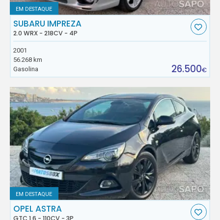
EM DESTAQUE
SUBARU IMPREZA
2.0 WRX - 218CV - 4P
2001
56.268 km
26.500
Gasolina
€
EM DESTAQUE
OPEL ASTRA
GTC 1.6 - 110CV - 3P