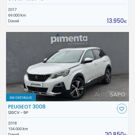
2017
69.000 km
13.950
Diesel
€
EM DESTAQUE
PEUGEOT 3008
120CV - 5P
2018
154.000 km
20.850
Diesel