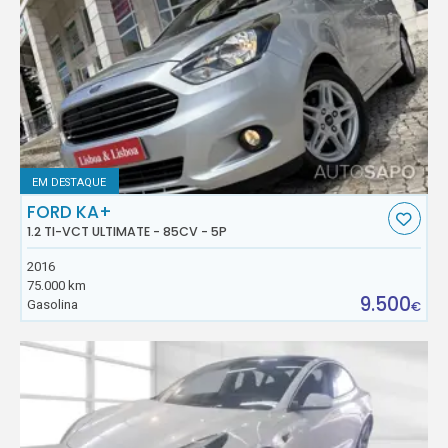
EM DESTAQUE
FORD KA+
1.2 TI-VCT ULTIMATE - 85CV - 5P
2016
75.000 km
9.500
Gasolina
€