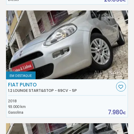
€
EM DESTAQUE
FIAT PUNTO
1.2 LOUNGE START&STOP - 69CV - 5P
2018
93.000 km
7.980
Gasolina
€