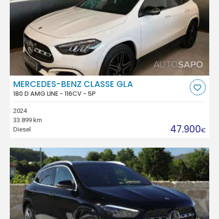
MERCEDES-BENZ CLASSE GLA
180 D AMG LINE - 116CV - 5P
2024
33.899 km
47.900
Diesel
€