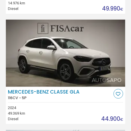
14.976 km
49.990
Diesel
€
MERCEDES-BENZ CLASSE GLA
116CV - 5P
2024
49.369 km
44.900
Diesel
€