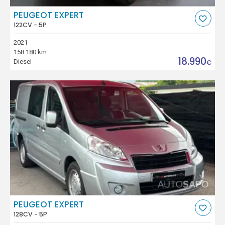
PEUGEOT EXPERT
122CV - 5P
2021
158.180 km
18.990
Diesel
€
PEUGEOT EXPERT
128CV - 5P