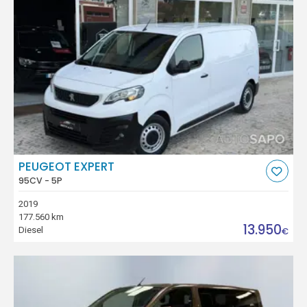
PEUGEOT EXPERT
95CV - 5P
2019
177.560 km
13.950
Diesel
€