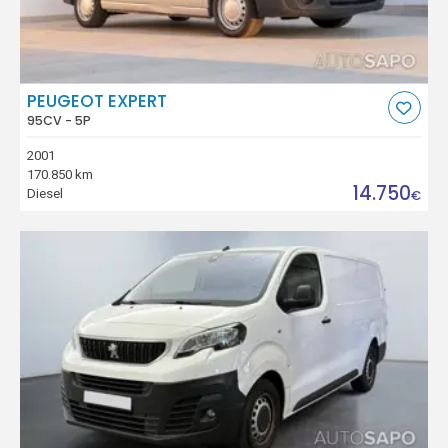
PEUGEOT EXPERT
95CV - 5P
2001
170.850 km
14.750
Diesel
€