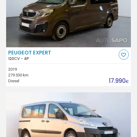
PEUGEOT EXPERT
120CV - 4P
2019
279.530 km
17.990
Diesel
€