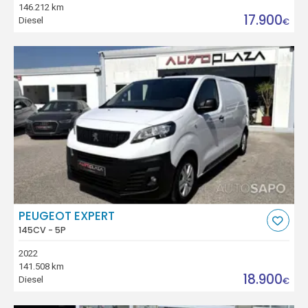
146.212 km
17.900
Diesel
€
PEUGEOT EXPERT
145CV - 5P
2022
141.508 km
18.900
Diesel
€