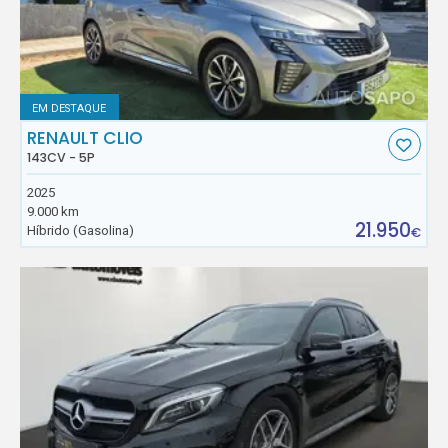
EM DESTAQUE
RENAULT CLIO
143CV - 5P
2025
9.000 km
21.950
Híbrido (Gasolina)
€