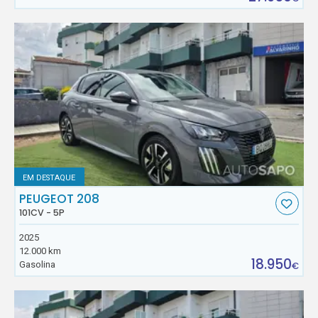
EM DESTAQUE
PEUGEOT 208
101CV - 5P
2025
12.000 km
18.950
Gasolina
€