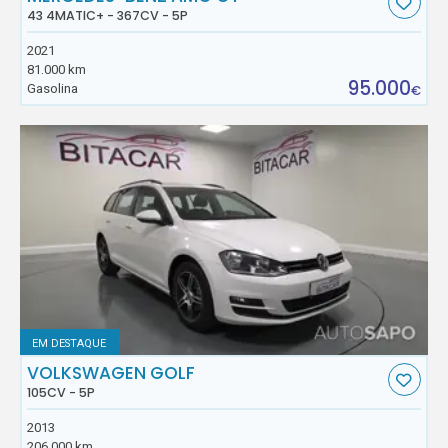
43 4MATIC+ - 367CV - 5P
2021
81.000 km
95.000
Gasolina
€
EM DESTAQUE
VOLKSWAGEN GOLF
105CV - 5P
2013
206.000 km