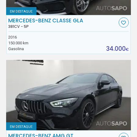
EM DESTAQUE
MERCEDES-BENZ CLASSE GLA
381CV - 5P
2016
150.000 km
34.000
Gasolina
€
EM DESTAQUE
MERCEDES-BENZ AMG GT