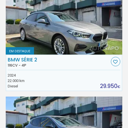
EM DESTAQUE
BMW SÉRIE 2
116CV - 4P
2024
22.000 km
29.950
Diesel
€