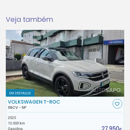
Veja também
EM DESTAQUE
VOLKSWAGEN T-ROC
116CV - 5P
2025
13.000 km
27.950
Gasolina
€