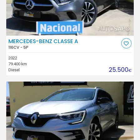
MERCEDES-BENZ CLASSE A
116CV - 5P
2022
79.400 km
25.500
Diesel
€