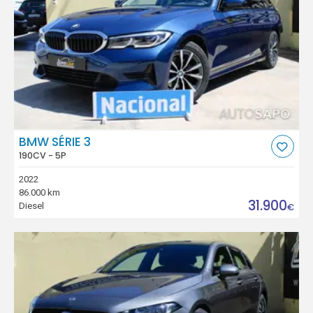
BMW SÉRIE 3
190CV - 5P
2022
86.000 km
31.900
Diesel
€