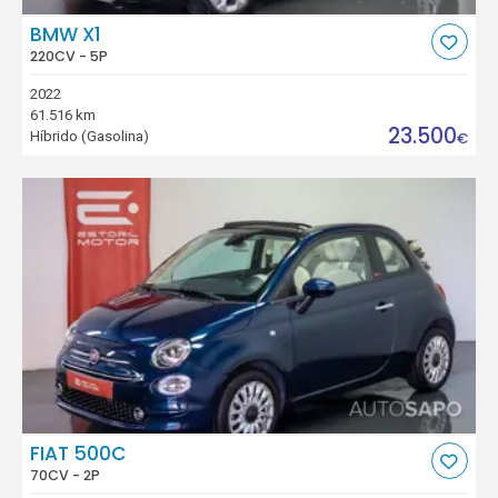
BMW X1
220CV - 5P
2022
61.516 km
23.500
Híbrido (Gasolina)
€
FIAT 500C
70CV - 2P