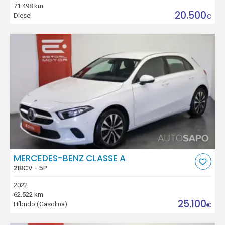
71.498 km
20.500
Diesel
€
MERCEDES-BENZ CLASSE A
218CV - 5P
2022
62.522 km
25.100
Híbrido (Gasolina)
€