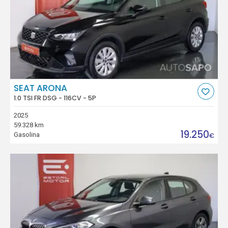
SEAT ARONA
1.0 TSI FR DSG - 116CV - 5P
2025
59.328 km
19.250
Gasolina
€