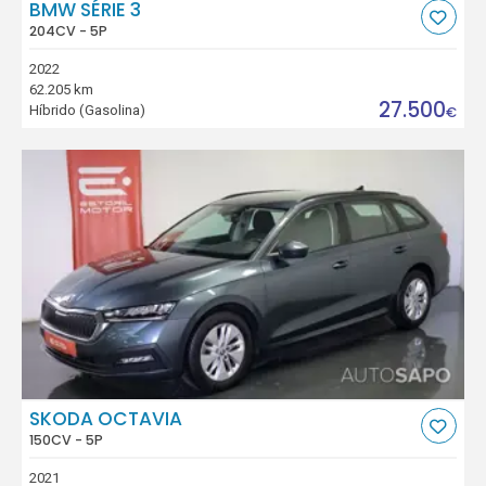
BMW SÉRIE 3
204CV - 5P
2022
62.205 km
27.500
Híbrido (Gasolina)
€
SKODA OCTAVIA
150CV - 5P
2021