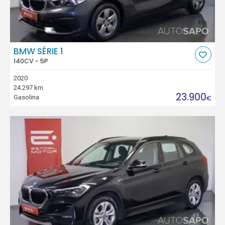
BMW SÉRIE 1
140CV - 5P
2020
24.297 km
23.900
Gasolina
€