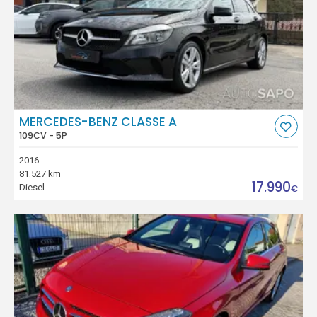
MERCEDES-BENZ CLASSE A
109CV - 5P
2016
81.527 km
17.990
Diesel
€