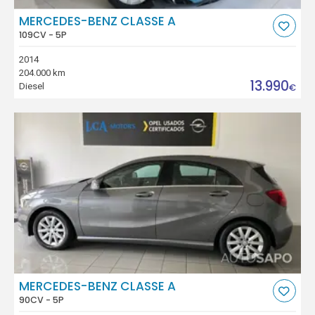
MERCEDES-BENZ CLASSE A
109CV - 5P
2014
204.000 km
13.990
Diesel
€
MERCEDES-BENZ CLASSE A
90CV - 5P