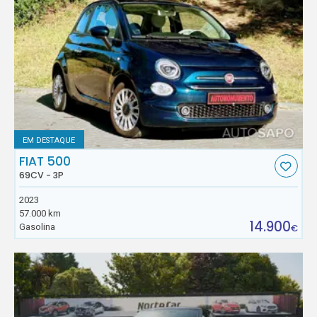
EM DESTAQUE
FIAT 500
69CV - 3P
2023
57.000 km
14.900
Gasolina
€