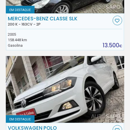
EM DESTAQUE
MERCEDES-BENZ CLASSE SLK
200 K - 163CV - 2P
2005
158.448 km
13.500
Gasolina
€
EM DESTAQUE
VOLKSWAGEN POLO