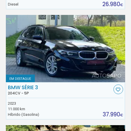
26.980
Diesel
€
EM DESTAQUE
BMW SÉRIE 3
204CV - 5P
2023
11.000 km
37.990
Híbrido (Gasolina)
€