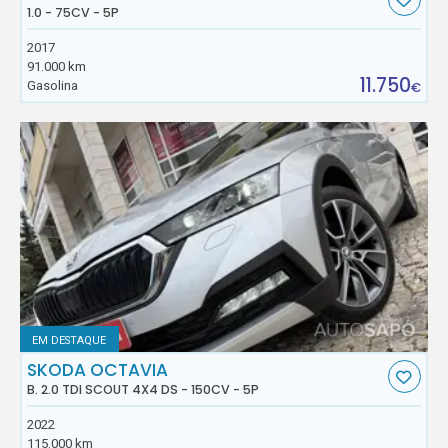
1.0 - 75CV - 5P
2017
91.000 km
11.750
Gasolina
€
EM DESTAQUE
SKODA OCTAVIA
B. 2.0 TDI SCOUT 4X4 DS - 150CV - 5P
2022
115.000 km