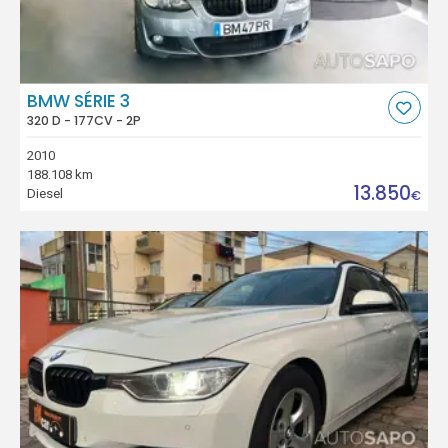
BMW SÉRIE 3
320 D - 177CV - 2P
2010
188.108 km
13.850
Diesel
€