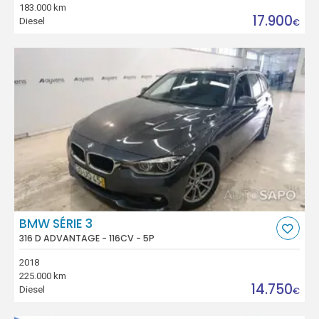
183.000 km
17.900
Diesel
€
BMW SÉRIE 3
316 D ADVANTAGE - 116CV - 5P
2018
225.000 km
14.750
Diesel
€