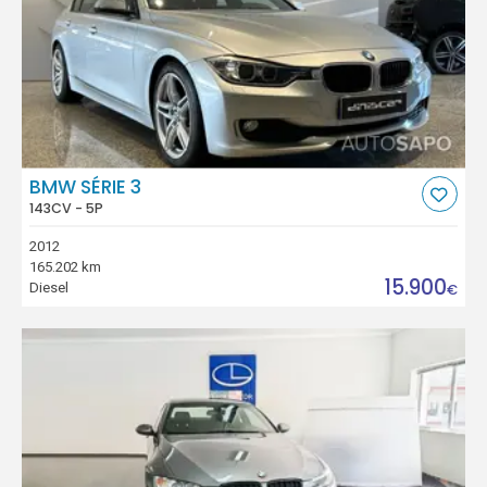
BMW SÉRIE 3
143CV - 5P
2012
165.202 km
15.900
Diesel
€