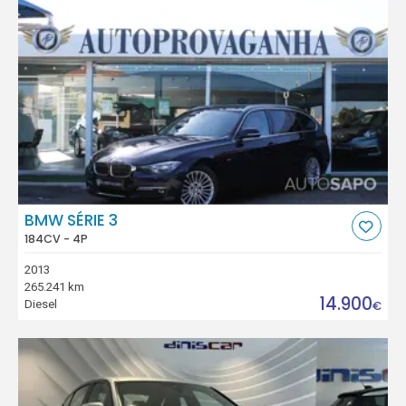
BMW SÉRIE 3
184CV - 4P
2013
265.241 km
14.900
Diesel
€