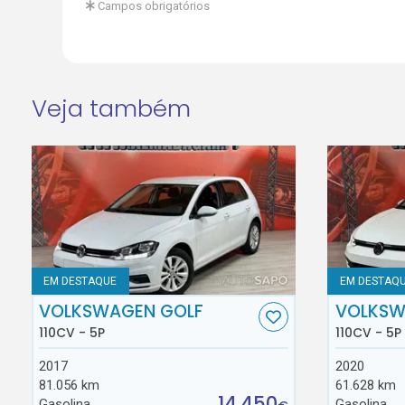
Campos obrigatórios
Veja também
EM DESTAQUE
EM DESTAQ
VOLKSWAGEN GOLF
VOLKSW
110CV - 5P
110CV - 5P
2017
2020
81.056 km
61.628 km
14.450
Gasolina
Gasolina