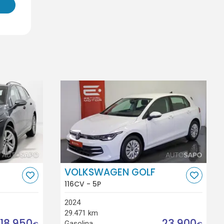
VOLKSWAGEN GOLF
116CV - 5P
2024
29.471 km
18.950
23.900
Gasolina