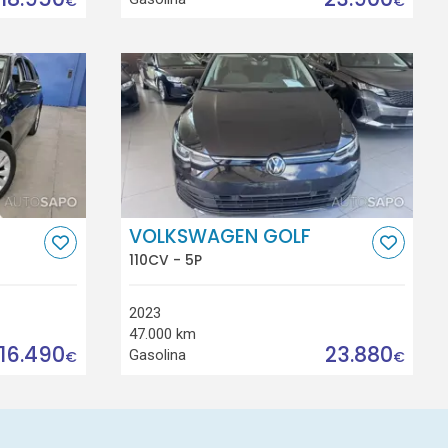
€
€
VOLKSWAGEN GOLF
110CV - 5P
2023
47.000 km
16.490
23.880
Gasolina
€
€