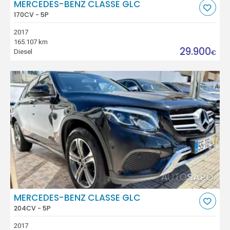
MERCEDES-BENZ CLASSE GLC
170CV - 5P
2017
165.107 km
29.900
Diesel
€
MERCEDES-BENZ CLASSE GLC
204CV - 5P
2017