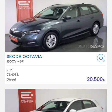
SKODA OCTAVIA
150CV - 5P
2021
71.498 km
20.500
Diesel
€