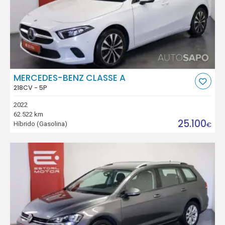
MERCEDES-BENZ CLASSE A
218CV - 5P
2022
62.522 km
25.100
Híbrido (Gasolina)
€