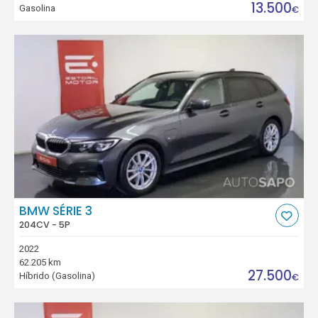
13.500
Gasolina
€
BMW SÉRIE 3
204CV - 5P
2022
62.205 km
27.500
Híbrido (Gasolina)
€