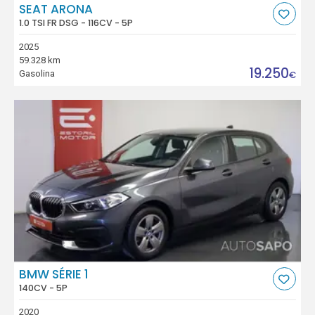
SEAT ARONA
1.0 TSI FR DSG - 116CV - 5P
2025
59.328 km
19.250
Gasolina
€
BMW SÉRIE 1
140CV - 5P
2020