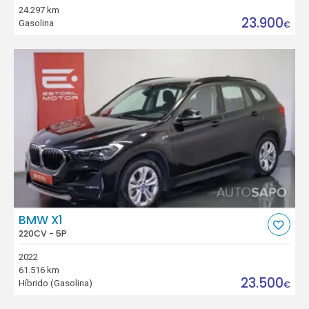
24.297 km
23.900
Gasolina
€
BMW X1
220CV - 5P
2022
61.516 km
23.500
Híbrido (Gasolina)
€