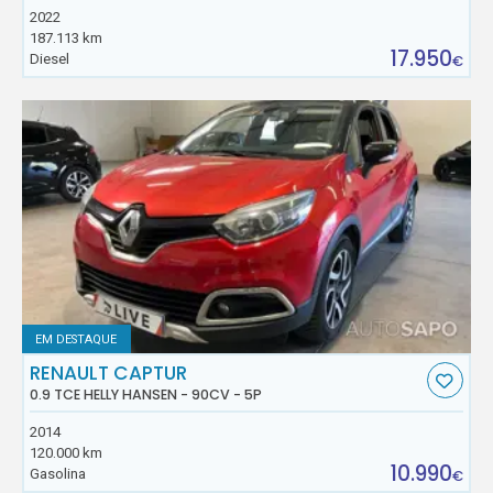
2022
187.113 km
17.950
Diesel
€
EM DESTAQUE
RENAULT CAPTUR
0.9 TCE HELLY HANSEN - 90CV - 5P
2014
120.000 km
10.990
Gasolina
€