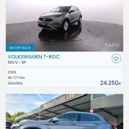
EM DESTAQUE
VOLKSWAGEN T-ROC
110CV - 5P
2024
43.171 km
24.250
Gasolina
€