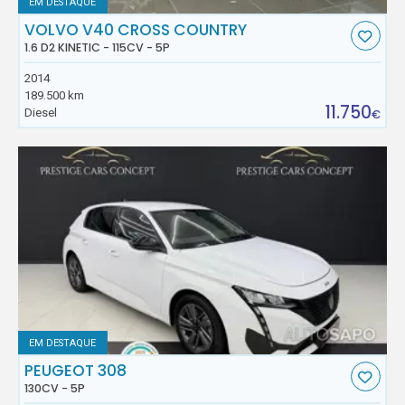
EM DESTAQUE
VOLVO V40 CROSS COUNTRY
1.6 D2 KINETIC - 115CV - 5P
2014
189.500 km
11.750
Diesel
€
EM DESTAQUE
PEUGEOT 308
130CV - 5P