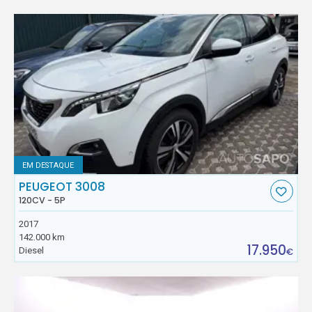
EM DESTAQUE
PEUGEOT 3008
120CV - 5P
2017
142.000 km
17.950
Diesel
€