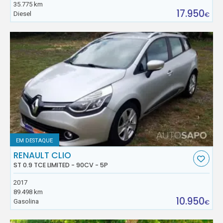
35.775 km
17.950
Diesel
€
EM DESTAQUE
RENAULT CLIO
ST 0.9 TCE LIMITED - 90CV - 5P
2017
89.498 km
10.950
Gasolina
€