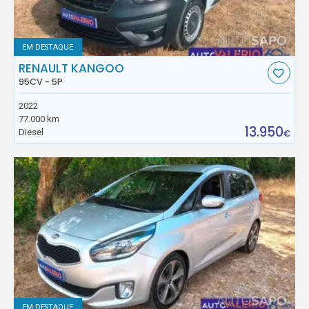
EM DESTAQUE
RENAULT KANGOO
95CV - 5P
2022
77.000 km
13.950
Diesel
€
EM DESTAQUE