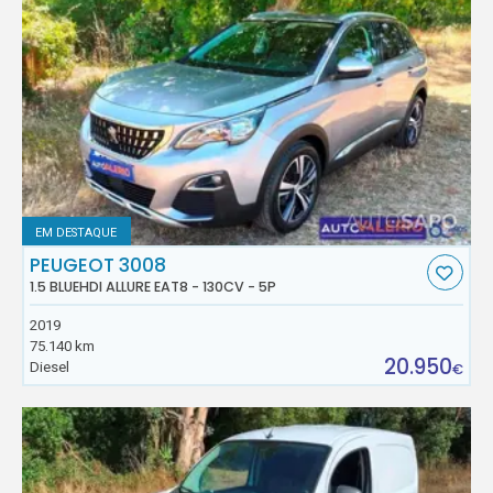
EM DESTAQUE
PEUGEOT 3008
1.5 BLUEHDI ALLURE EAT8 - 130CV - 5P
2019
75.140 km
20.950
Diesel
€