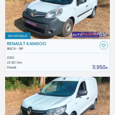
EM DESTAQUE
RENAULT KANGOO
95CV - 5P
2020
23.421 km
11.950
Diesel
€