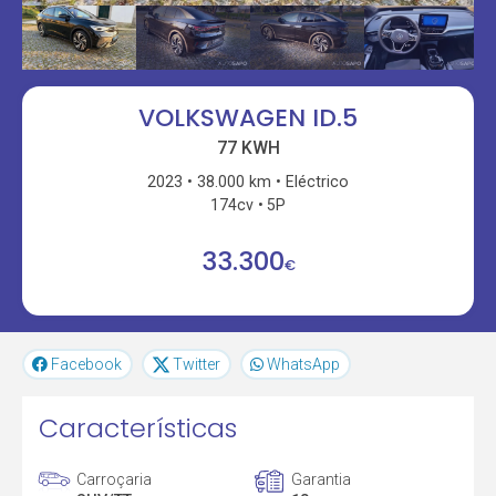
VOLKSWAGEN ID.5
77 KWH
2023
38.000 km
Eléctrico
174cv
5P
33.300
€
Facebook
Twitter
WhatsApp
Características
Carroçaria
Garantia