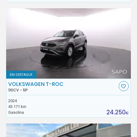
EM DESTAQUE
VOLKSWAGEN T-ROC
110CV - 5P
2024
43.171 km
24.250
Gasolina
€