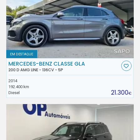
EM DESTAQUE
MERCEDES-BENZ CLASSE GLA
200 D AMG LINE - 136CV - 5P
2014
192.400 km
21.300
Diesel
€