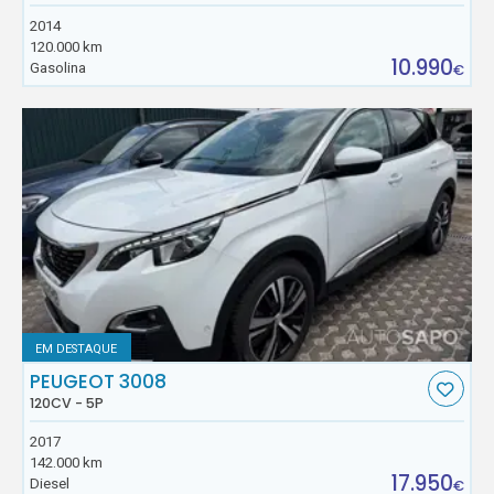
2014
120.000 km
10.990
Gasolina
€
EM DESTAQUE
PEUGEOT 3008
120CV - 5P
2017
142.000 km
17.950
Diesel
€