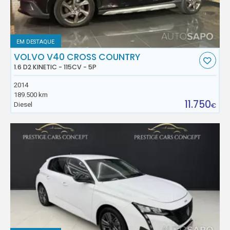
EM DESTAQUE
VOLVO V40 CROSS COUNTRY
1.6 D2 KINETIC - 115CV - 5P
2014
189.500 km
11.750
Diesel
€