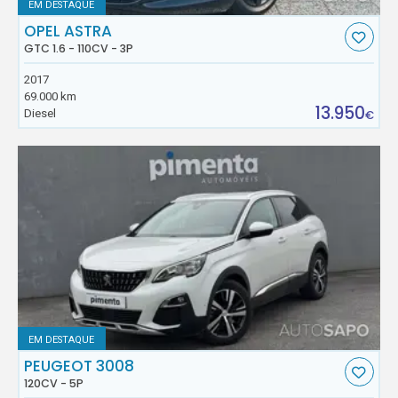
EM DESTAQUE
OPEL ASTRA
GTC 1.6 - 110CV - 3P
2017
69.000 km
13.950
Diesel
€
EM DESTAQUE
PEUGEOT 3008
120CV - 5P