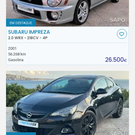
EM DESTAQUE
SUBARU IMPREZA
2.0 WRX - 218CV - 4P
2001
56.268 km
26.500
Gasolina
€