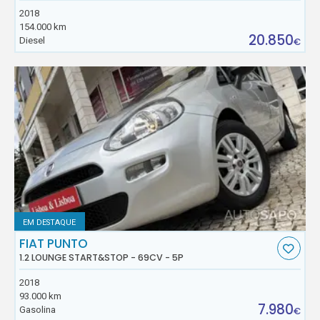
2018
154.000 km
20.850
Diesel
€
EM DESTAQUE
FIAT PUNTO
1.2 LOUNGE START&STOP - 69CV - 5P
2018
93.000 km
7.980
Gasolina
€