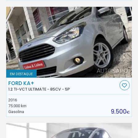
EM DESTAQUE
FORD KA+
1.2 TI-VCT ULTIMATE - 85CV - 5P
2016
75.000 km
9.500
Gasolina
€