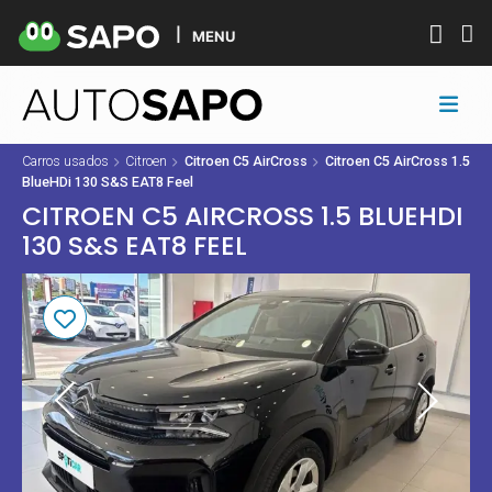
MENU
Carros usados
Citroen
Citroen C5 AirCross
Citroen C5 AirCross 1.5
BlueHDi 130 S&S EAT8 Feel
CITROEN C5 AIRCROSS 1.5 BLUEHDI
130 S&S EAT8 FEEL