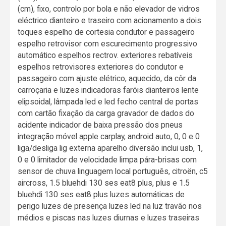
(cm), fixo, controlo por bola e não elevador de vidros
eléctrico dianteiro e traseiro com acionamento a dois
toques espelho de cortesia condutor e passageiro
espelho retrovisor com escurecimento progressivo
automático espelhos rectrov. exteriores rebatíveis
espelhos retrovisores exteriores do condutor e
passageiro com ajuste elétrico, aquecido, da côr da
carroçaria e luzes indicadoras faróis dianteiros lente
elipsoidal, lâmpada led e led fecho central de portas
com cartão fixação da carga gravador de dados do
acidente indicador de baixa pressão dos pneus
integração móvel apple carplay, android auto, 0, 0 e 0
liga/desliga lig externa aparelho diversão inclui usb, 1,
0 e 0 limitador de velocidade limpa pára-brisas com
sensor de chuva linguagem local português, citroën, c5
aircross, 1.5 bluehdi 130 ses eat8 plus, plus e 1.5
bluehdi 130 ses eat8 plus luzes automáticas de
perigo luzes de presença luzes led na luz travão nos
médios e piscas nas luzes diurnas e luzes traseiras