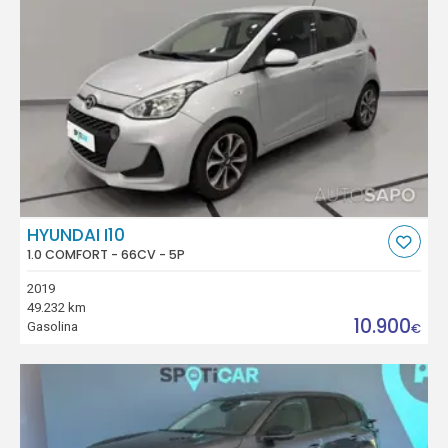
HYUNDAI I10
1.0 COMFORT - 66CV - 5P
2019
49.232 km
10.900
Gasolina
€