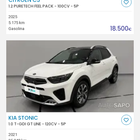
1.2 PURETECH FEEL PACK - 100CV - 5P
2025
5.175 km
18.500
Gasolina
€
KIA STONIC
1.0 T-GDI GT LINE - 120CV - 5P
2021