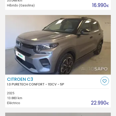
35.048 km
16.990
Híbrido (Gasolina)
€
CITROEN C3
1.0 PURETECH CONFORT - 113CV - 5P
2025
13.883 km
22.990
Eléctrico
€