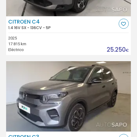
CITROEN C4
1.4 16V SX - 136CV - 5P
2025
17.815 km
25.250
Eléctrico
€
CITROEN C3