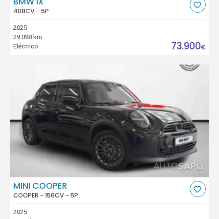
BMW IX
408CV - 5P
2025
29.098 km
73.900
Eléctrico
€
MINI COOPER
COOPER - 156CV - 5P
2025