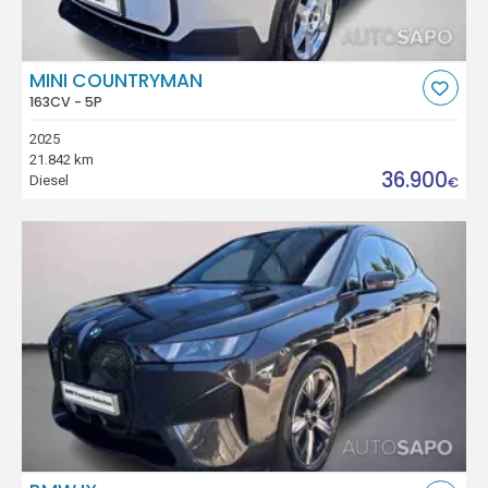
MINI COUNTRYMAN
163CV - 5P
2025
21.842 km
36.900
Diesel
€