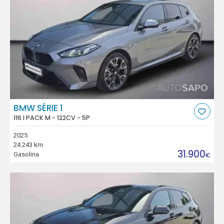
BMW SÉRIE 1
116 I PACK M - 122CV - 5P
2025
24.243 km
31.900
Gasolina
€