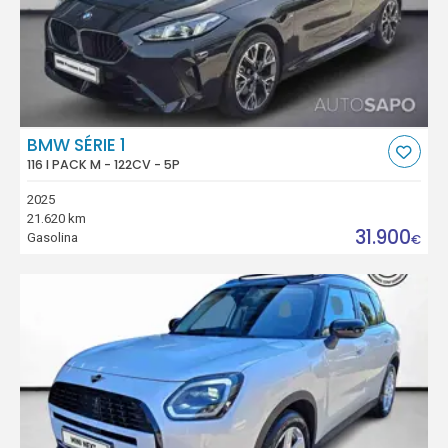
BMW SÉRIE 1
116 I PACK M - 122CV - 5P
2025
21.620 km
31.900
Gasolina
€