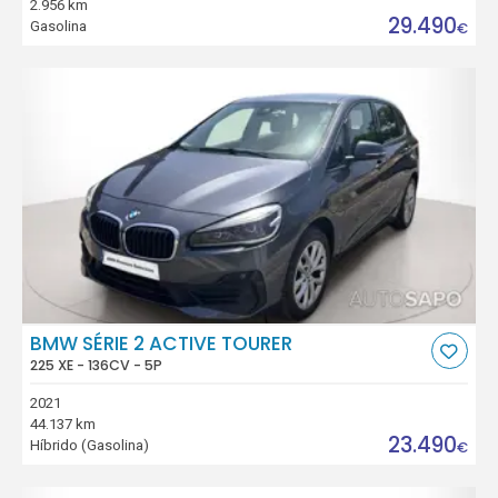
2.956 km
29.490
Gasolina
€
BMW SÉRIE 2 ACTIVE TOURER
225 XE - 136CV - 5P
2021
44.137 km
23.490
Híbrido (Gasolina)
€