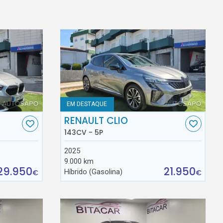
EM DESTAQUE
RENAULT CLIO
143CV - 5P
2025
9.000 km
29.950
21.950
Híbrido (Gasolina)
€
€