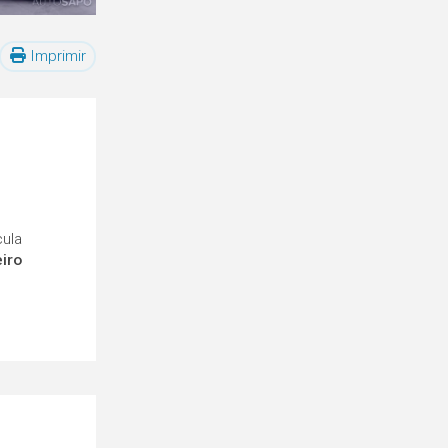
Imprimir
cula
eiro