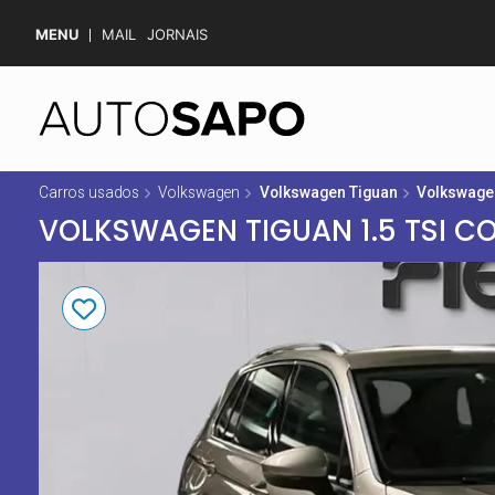
MENU
MAIL
JORNAIS
Carros usados
Volkswagen
Volkswagen Tiguan
Volkswagen
VOLKSWAGEN TIGUAN 1.5 TSI C