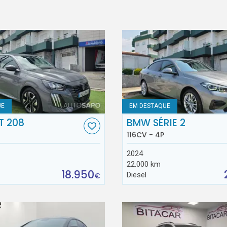
UE
EM DESTAQUE
T 208
BMW SÉRIE 2
116CV - 4P
2024
22.000 km
18.950
Diesel
€