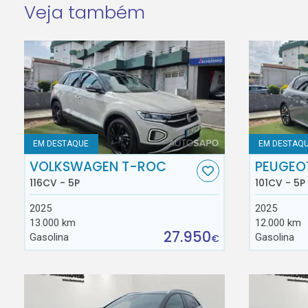
Veja também
EM DESTAQUE
EM DESTAQ
VOLKSWAGEN T-ROC
PEUGEO
116CV - 5P
101CV - 5P
2025
2025
13.000 km
12.000 km
27.950
Gasolina
Gasolina
€