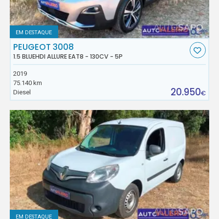
EM DESTAQUE
PEUGEOT 3008
1.5 BLUEHDI ALLURE EAT8 - 130CV - 5P
2019
75.140 km
20.950
Diesel
€
EM DESTAQUE