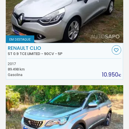
EM DESTAQUE
RENAULT CLIO
ST 0.9 TCE LIMITED - 90CV - 5P
2017
89.498 km
10.950
Gasolina
€