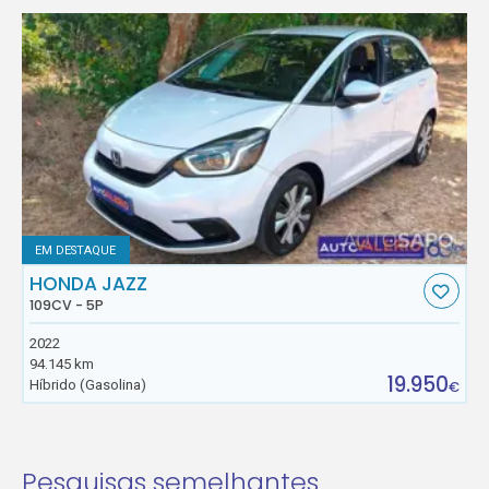
EM DESTAQUE
HONDA JAZZ
109CV - 5P
2022
94.145 km
19.950
Híbrido (Gasolina)
€
Pesquisas semelhantes