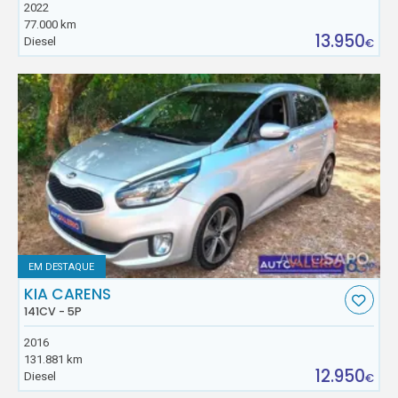
2022
77.000 km
13.950
Diesel
€
EM DESTAQUE
KIA CARENS
141CV - 5P
2016
131.881 km
12.950
Diesel
€