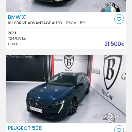
BMW X1
18 I SDRIVE ADVANTAGE AUTO - 116CV - 5P
2021
124.959 km
21.500
Diesel
€
PEUGEOT 508