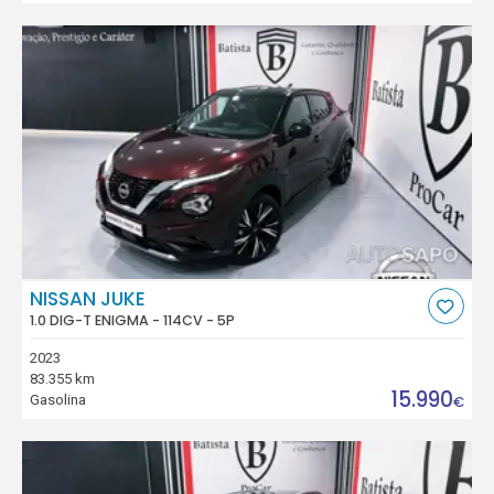
NISSAN JUKE
1.0 DIG-T ENIGMA - 114CV - 5P
2023
83.355 km
15.990
Gasolina
€