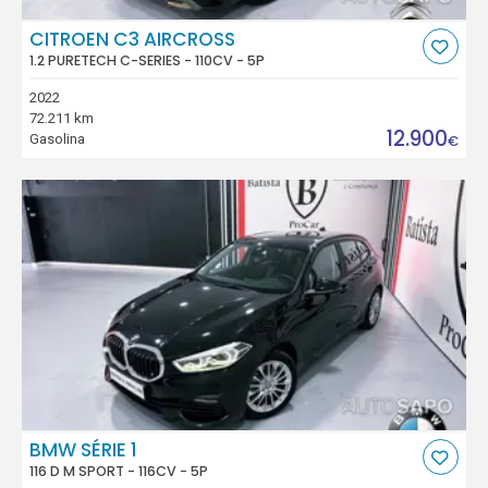
CITROEN C3 AIRCROSS
1.2 PURETECH C-SERIES - 110CV - 5P
2022
72.211 km
12.900
Gasolina
€
BMW SÉRIE 1
116 D M SPORT - 116CV - 5P