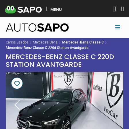
MENU
Carros usados
Mercedes-Benz
Mercedes-Benz Classe C
Mercedes-Benz Classe C 220d Station Avantgarde
MERCEDES-BENZ CLASSE C 220D
STATION AVANTGARDE