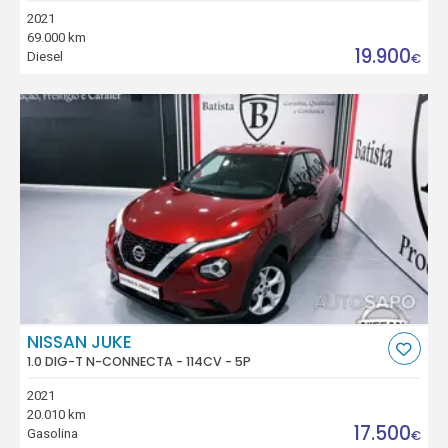
2021
69.000 km
19.900
Diesel
€
NISSAN JUKE
1.0 DIG-T N-CONNECTA - 114CV - 5P
2021
20.010 km
17.500
Gasolina
€