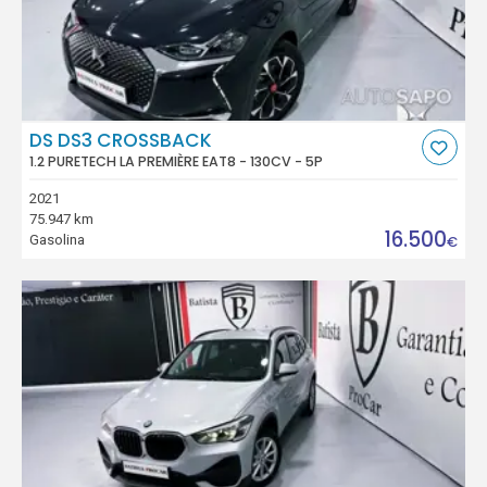
DS DS3 CROSSBACK
1.2 PURETECH LA PREMIÈRE EAT8 - 130CV - 5P
2021
75.947 km
16.500
Gasolina
€