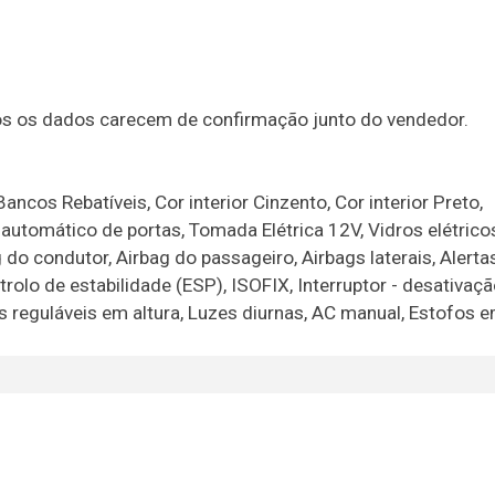
dos os dados carecem de confirmação junto do vendedor.
ncos Rebatíveis, Cor interior Cinzento, Cor interior Preto,
automático de portas, Tomada Elétrica 12V, Vidros elétrico
g do condutor, Airbag do passageiro, Airbags laterais, Alerta
olo de estabilidade (ESP), ISOFIX, Interruptor - desativaç
óis reguláveis em altura, Luzes diurnas, AC manual, Estofos 