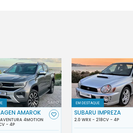
UE
EM DESTAQUE
AGEN AMAROK
SUBARU IMPREZA
D AVENTURA 4MOTION
2.0 WRX - 218CV - 4P
CV - 4P