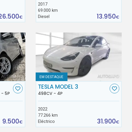
2017
69.000 km
26.500
13.950
Diesel
€
€
EM DESTAQUE
TESLA MODEL 3
 - 5P
498CV - 4P
2022
77.266 km
9.500
31.900
Eléctrico
€
€