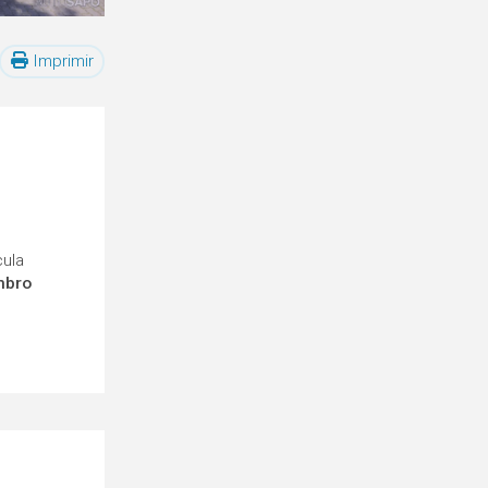
Imprimir
cula
mbro