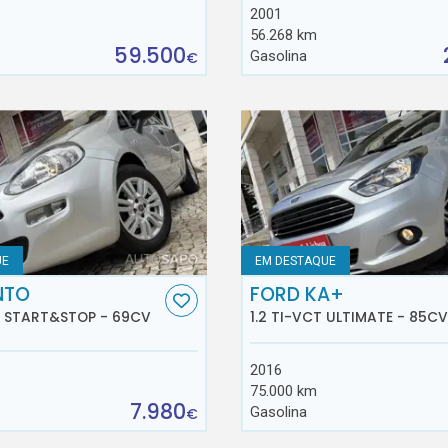
2001
56.268 km
59.500
Gasolina
€
UE
EM DESTAQUE
NTO
FORD KA+
E START&STOP - 69CV
1.2 TI-VCT ULTIMATE - 85CV
2016
75.000 km
7.980
Gasolina
€