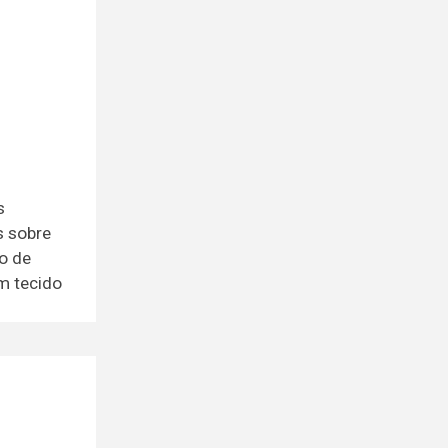
s
s sobre
ão de
em tecido