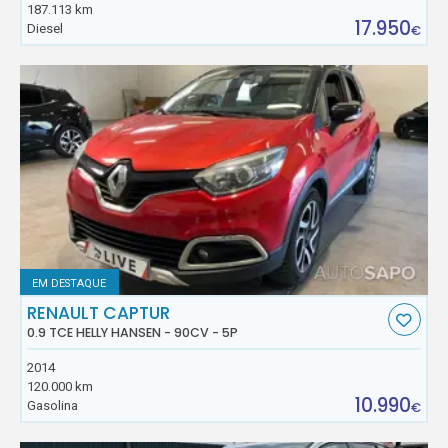
187.113 km
17.950
Diesel
€
EM DESTAQUE
RENAULT CAPTUR
0.9 TCE HELLY HANSEN - 90CV - 5P
2014
120.000 km
10.990
Gasolina
€