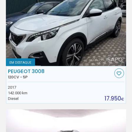
EM DESTAQUE
PEUGEOT 3008
120CV - 5P
2017
142.000 km
17.950
Diesel
€