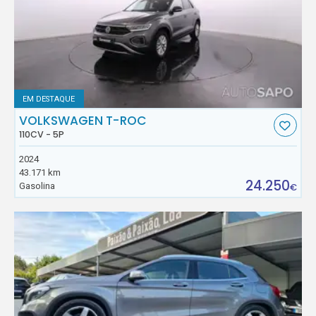
EM DESTAQUE
VOLKSWAGEN T-ROC
110CV - 5P
2024
43.171 km
24.250
Gasolina
€