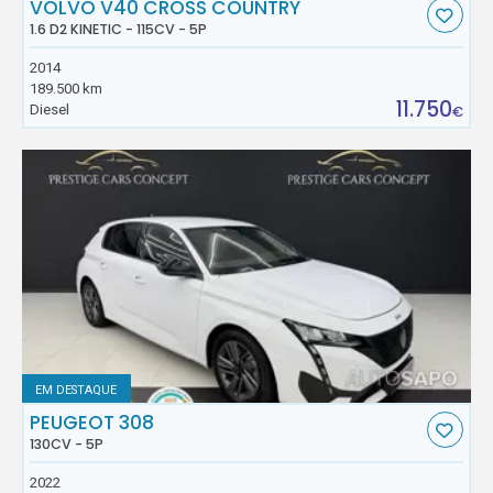
VOLVO V40 CROSS COUNTRY
1.6 D2 KINETIC - 115CV - 5P
2014
189.500 km
11.750
Diesel
€
EM DESTAQUE
PEUGEOT 308
130CV - 5P
2022