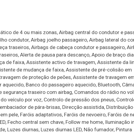
tico de 4 ou mais zonas, Airbag central do condutor e pas
lho condutor, Airbag joelho passageiro, Airbag lateral do co
beça traseiros, Airbags de cabeça condutor e passageiro, Ai
traseiros, Alerta de pausa para descanço, Apoio de braço dia
a de faixa, Assistente activo de travagem, Assistente da li
stente de mudança de faixa, Assistente de pré-colisão em
 travagem de proteção de peões, Assistente de travagem em
 aquecido, Banco do passageiro aquecido, Bluetooth, Câm
 segurança traseiro com airbag, Comandos do rádio no vol
 do veículo por voz, Controlo de pressão dos pneus, Control
embaciador de pára-brisas, Direcção assistida, Distribuição
m pele, Faróis adaptativos, Faróis de nevoeiro, Faróis de n
 LED, Fecho central sem chave, Follow me home, Iluminação in
ade, Luzes diurnas, Luzes diurnas LED, Não fumador, Pintura