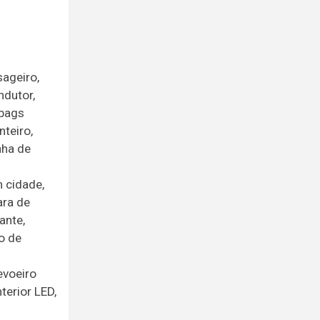
sageiro,
ndutor,
rbags
nteiro,
nha de
 cidade,
ara de
ante,
o de
evoeiro
terior LED,