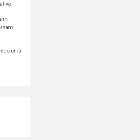
utivo.
ito
tornam
cendo uma