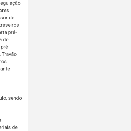
 Regulação
ores
nsor de
traseiros
rta pré-
a de
 pré-
, Travão
dros
lante
ulo, sendo
a
riais de