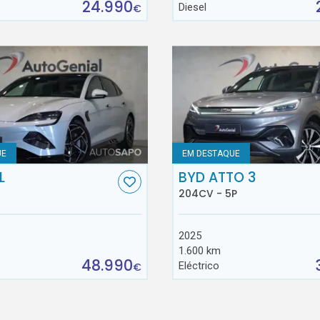
24.990
Diesel
€
UE
EM DESTAQUE
L
BYD ATTO 3
204CV - 5P
2025
1.600 km
48.990
Eléctrico
€