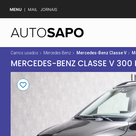
MENU
MAIL
JORNAIS
Carros usados
Mercedes-Benz
Mercedes-Benz Classe V
M
MERCEDES-BENZ CLASSE V 300