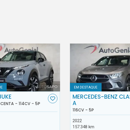
UE
EM DESTAQUE
JUKE
MERCEDES-BENZ CLA
A
ACENTA - 114CV - 5P
116CV - 5P
2022
157.348 km