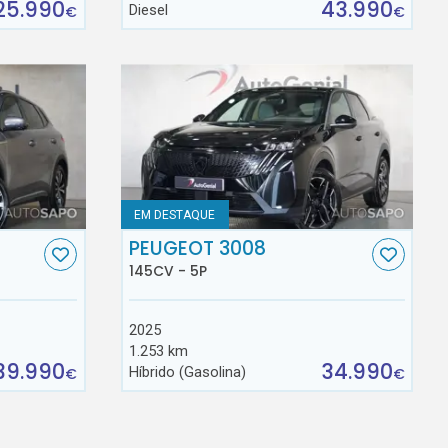
25.990
43.990
Diesel
€
€
EM DESTAQUE
PEUGEOT 3008
145CV - 5P
2025
1.253 km
39.990
34.990
Híbrido (Gasolina)
€
€