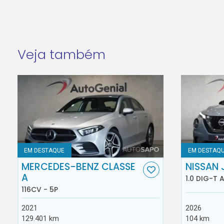
Veja também
EM DESTAQUE
EM DESTAQ
MERCEDES-BENZ CLASSE
NISSAN 
A
1.0 DIG-T 
116CV - 5P
2021
2026
129.401 km
104 km