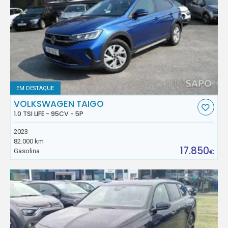
EM DESTAQUE
VOLKSWAGEN TAIGO
1.0 TSI LIFE - 95CV - 5P
2023
82.000 km
17.850
Gasolina
€