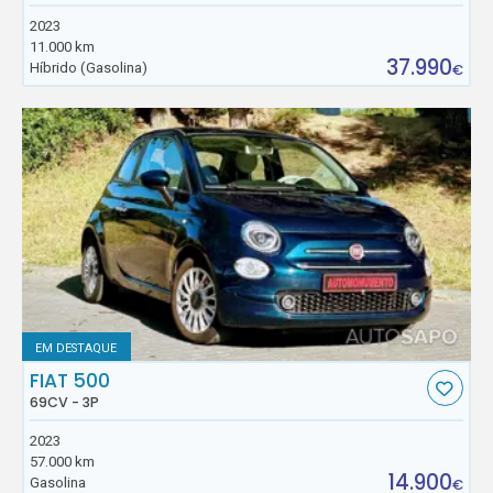
2023
11.000 km
37.990
Híbrido (Gasolina)
€
EM DESTAQUE
FIAT 500
69CV - 3P
2023
57.000 km
14.900
Gasolina
€