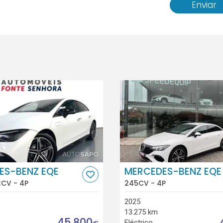
Enviar
ES-BENZ EQE
MERCEDES-BENZ EQE
2CV - 4P
245CV - 4P
2025
13.275 km
45.800
Eléctrico