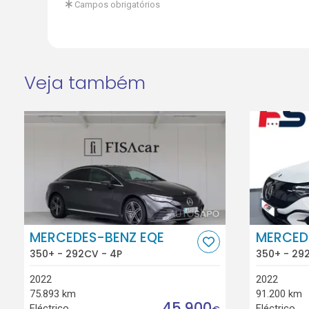
Campos obrigatórios
Veja também
MERCEDES-BENZ EQE
MERCED
350+ - 292CV - 4P
350+ - 29
2022
2022
75.893 km
91.200 km
45.900
Eléctrico
Eléctrico