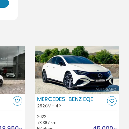
MERCEDES-BENZ EQE
292CV - 4P
2022
73.387 km
48.950
45.000
Eléctrico