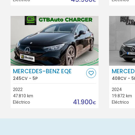
€
MERCEDES-BENZ EQE
MERCED
245CV - 5P
408CV - 5
2022
2024
47.810 km
19.872 km
41.900
Eléctrico
Eléctrico
€