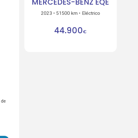
MERCEDES-BENZ EQE
2023
51500 km
Eléctrico
44.900
€
 de