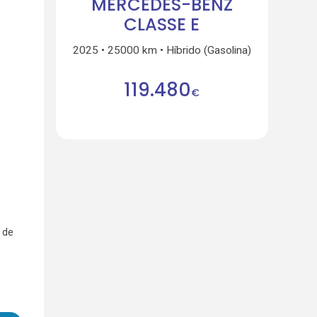
MERCEDES-BENZ
CLASSE E
2025
25000 km
Híbrido (Gasolina)
119.480
€
 de