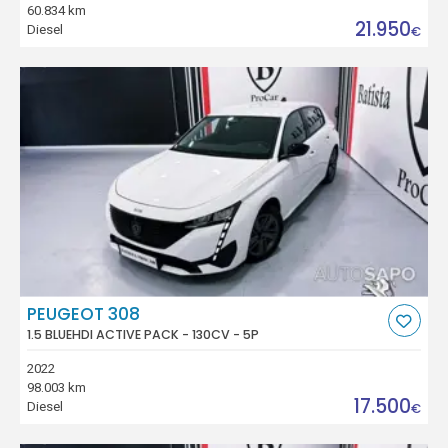
60.834 km
21.950
Diesel
€
PEUGEOT 308
1.5 BLUEHDI ACTIVE PACK - 130CV - 5P
2022
98.003 km
17.500
Diesel
€