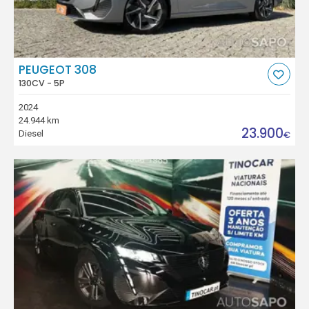
PEUGEOT 308
130CV - 5P
2024
24.944 km
23.900
Diesel
€