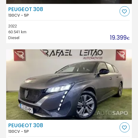
PEUGEOT 308
130CV - 5P
2022
60.541 km
19.399
Diesel
€
PEUGEOT 308
130CV - 5P