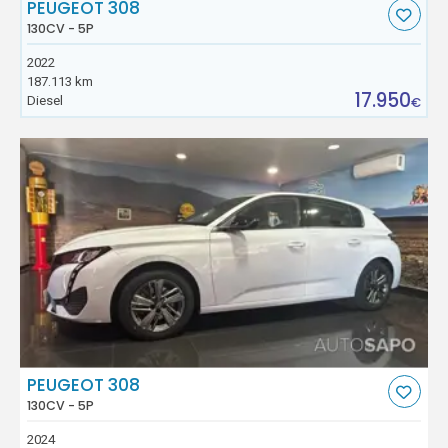
PEUGEOT 308
130CV - 5P
2022
187.113 km
17.950
Diesel
€
PEUGEOT 308
130CV - 5P
2024