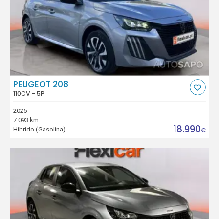
PEUGEOT 208
110CV - 5P
2025
7.093 km
18.990
Híbrido (Gasolina)
€