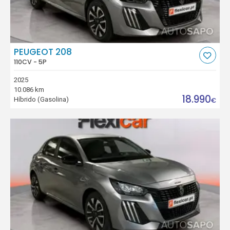
PEUGEOT 208
110CV - 5P
2025
10.086 km
18.990
Híbrido (Gasolina)
€