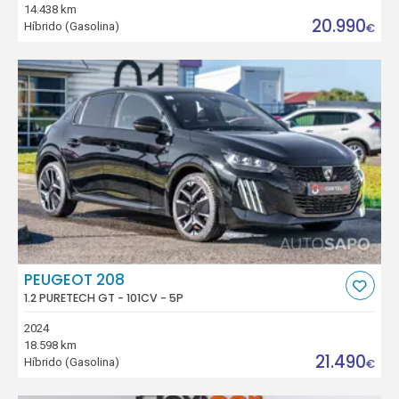
14.438 km
20.990
Híbrido (Gasolina)
€
PEUGEOT 208
1.2 PURETECH GT - 101CV - 5P
2024
18.598 km
21.490
Híbrido (Gasolina)
€