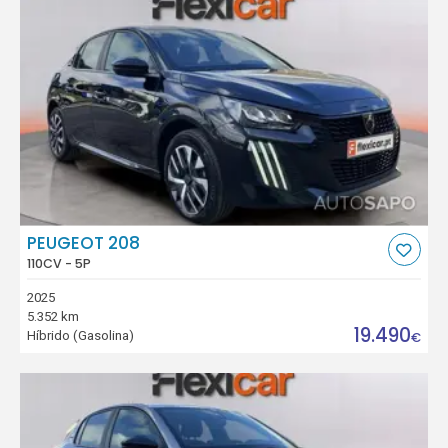
PEUGEOT 208
110CV - 5P
2025
5.352 km
19.490
Híbrido (Gasolina)
€