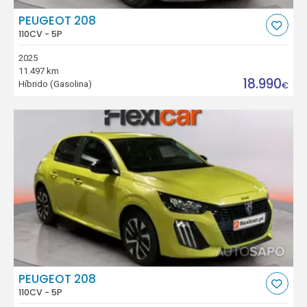
PEUGEOT 208
110CV - 5P
2025
11.497 km
18.990
Híbrido (Gasolina)
€
PEUGEOT 208
110CV - 5P