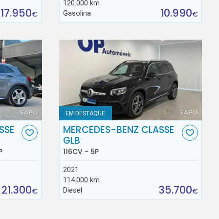
120.000 km
17.950
10.990
Gasolina
€
€
EM DESTAQUE
SSE
MERCEDES-BENZ CLASSE
GLB
P
116CV - 5P
2021
114.000 km
21.300
35.700
Diesel
€
€