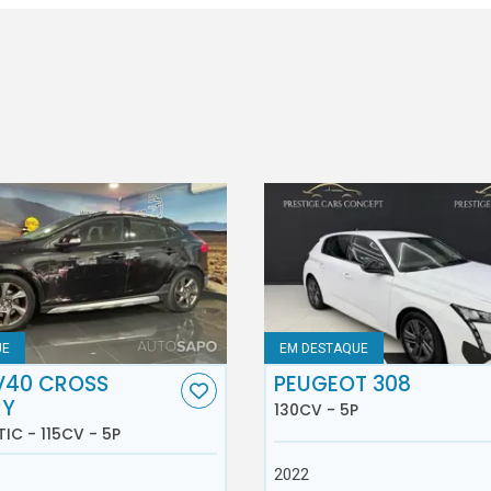
UE
EM DESTAQUE
V40 CROSS
PEUGEOT 308
RY
130CV - 5P
TIC - 115CV - 5P
2022