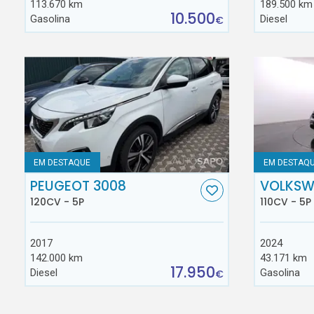
113.670 km
189.500 km
10.500
Gasolina
Diesel
€
EM DESTAQUE
EM DESTAQ
PEUGEOT 3008
VOLKSW
120CV - 5P
110CV - 5P
2017
2024
142.000 km
43.171 km
17.950
Diesel
Gasolina
€