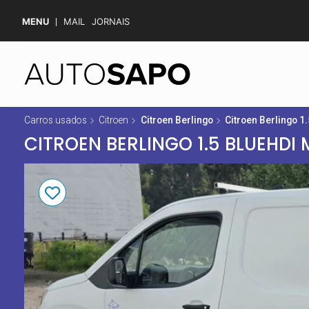
MENU
MAIL
JORNAIS
Carros usados
Citroen
Citroen Berlingo
Citroen Berlingo 1
CITROEN BERLINGO 1.5 BLUEHDI