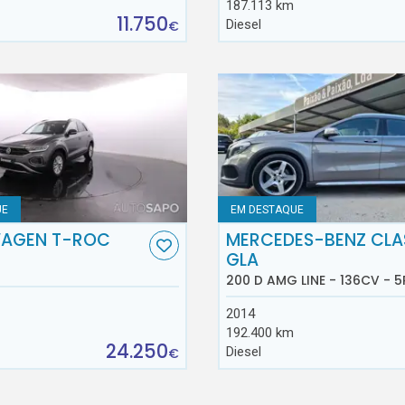
187.113 km
11.750
Diesel
€
UE
EM DESTAQUE
AGEN T-ROC
MERCEDES-BENZ CLA
GLA
200 D AMG LINE - 136CV - 5
2014
192.400 km
24.250
Diesel
€