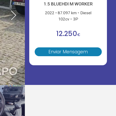
1.5 BLUEHDI M WORKER
2022
87.097 km
Diesel
102cv
3P
12.250
€
Enviar Mensagem