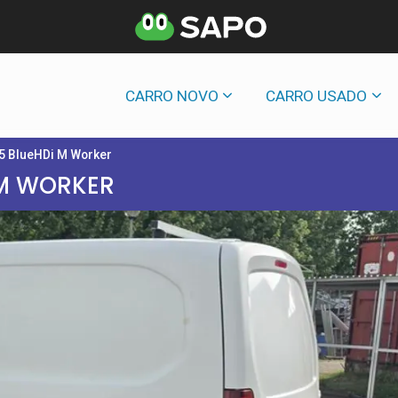
CARRO NOVO
CARRO USADO
.5 BlueHDi M Worker
 M WORKER