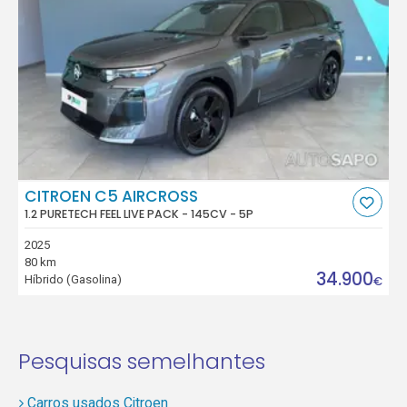
CITROEN C5 AIRCROSS
1.2 PURETECH FEEL LIVE PACK - 145CV - 5P
2025
80 km
34.900
Híbrido (Gasolina)
€
Pesquisas semelhantes
Carros usados Citroen