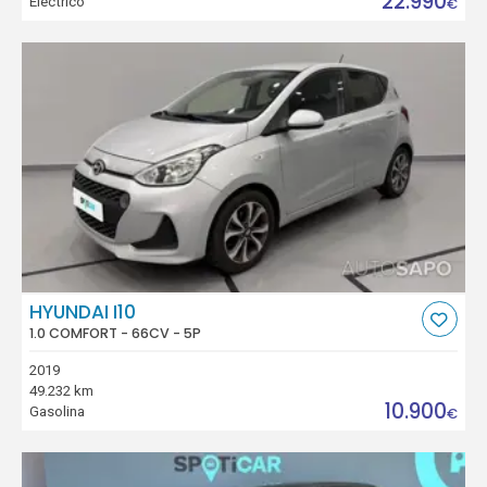
22.990
Eléctrico
€
HYUNDAI I10
1.0 COMFORT - 66CV - 5P
2019
49.232 km
10.900
Gasolina
€