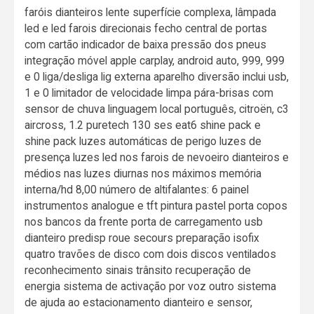
faróis dianteiros lente superfície complexa, lâmpada
led e led farois direcionais fecho central de portas
com cartão indicador de baixa pressão dos pneus
integração móvel apple carplay, android auto, 999, 999
e 0 liga/desliga lig externa aparelho diversão inclui usb,
1 e 0 limitador de velocidade limpa pára-brisas com
sensor de chuva linguagem local português, citroën, c3
aircross, 1.2 puretech 130 ses eat6 shine pack e
shine pack luzes automáticas de perigo luzes de
presença luzes led nos farois de nevoeiro dianteiros e
médios nas luzes diurnas nos máximos memória
interna/hd 8,00 número de altifalantes: 6 painel
instrumentos analogue e tft pintura pastel porta copos
nos bancos da frente porta de carregamento usb
dianteiro predisp roue secours preparação isofix
quatro travões de disco com dois discos ventilados
reconhecimento sinais trânsito recuperação de
energia sistema de activação por voz outro sistema
de ajuda ao estacionamento dianteiro e sensor,