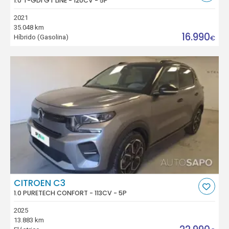
1.0 T-GDI GT LINE - 120CV - 5P
2021
35.048 km
16.990
Híbrido (Gasolina)
€
CITROEN C3
1.0 PURETECH CONFORT - 113CV - 5P
2025
13.883 km