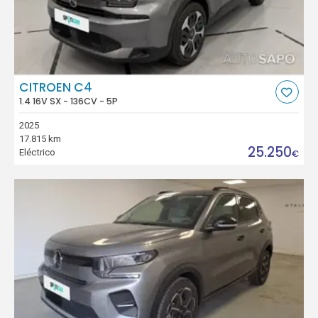
CITROEN C4
1.4 16V SX - 136CV - 5P
2025
17.815 km
25.250
Eléctrico
€