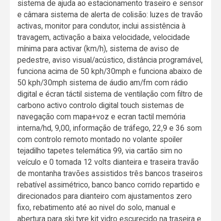
sistema de ajuda ao estacionamento traseiro e sensor
e câmara sistema de alerta de colisão: luzes de travão
activas, monitor para condutor, inclui assistência à
travagem, activação a baixa velocidade, velocidade
mínima para activar (km/h), sistema de aviso de
pedestre, aviso visual/acústico, distância programável,
funciona acima de 50 kph/30mph e funciona abaixo de
50 kph/30mph sistema de áudio am/fm com rádio
digital e écran táctil sistema de ventilação com filtro de
carbono activo controlo digital touch sistemas de
navegação com mapa+voz e ecran tactil memória
interna/hd, 9,00, informação de tráfego, 22,9 e 36 som
com controlo remoto montado no volante spoiler
tejadilho tapetes telemática 99, via cartão sim no
veículo e 0 tomada 12 volts dianteira e traseira travão
de montanha travões assistidos três bancos traseiros
rebatível assimétrico, banco banco corrido repartido e
direcionados para dianteiro com ajustamentos zero
fixo, rebatimento até ao nivel do solo, manual e
abertura para ski tyre kit vidro escurecido na traseira e