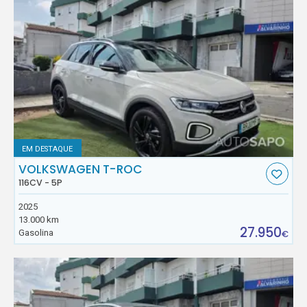
EM DESTAQUE
VOLKSWAGEN T-ROC
116CV - 5P
2025
13.000 km
27.950
Gasolina
€