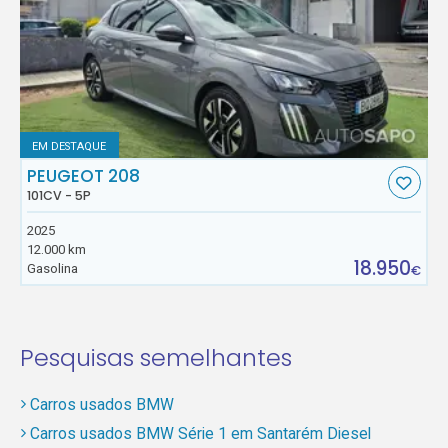
EM DESTAQUE
PEUGEOT 208
101CV - 5P
2025
12.000 km
18.950
Gasolina
€
Pesquisas semelhantes
Carros usados BMW
Carros usados BMW Série 1 em Santarém Diesel