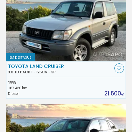
EM DESTAQUE
TOYOTA LAND CRUISER
3.0 TD PACK 1 - 125CV - 3P
1998
187.450 km
21.500
Diesel
€