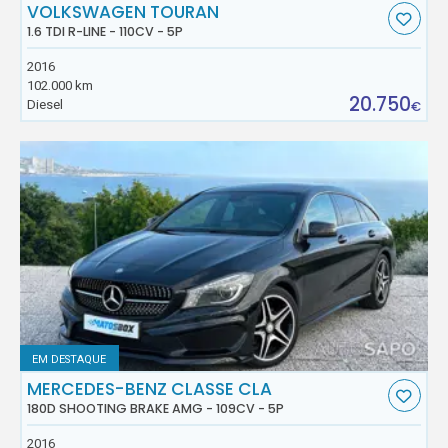
VOLKSWAGEN TOURAN
1.6 TDI R-LINE - 110CV - 5P
2016
102.000 km
20.750
Diesel
€
EM DESTAQUE
MERCEDES-BENZ CLASSE CLA
180D SHOOTING BRAKE AMG - 109CV - 5P
2016