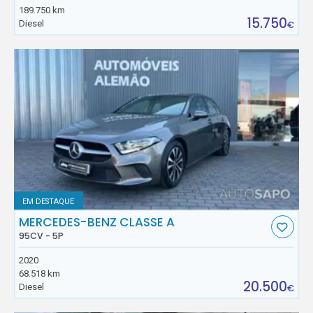
189.750 km
15.750
Diesel
€
EM DESTAQUE
MERCEDES-BENZ CLASSE A
95CV - 5P
2020
68.518 km
20.500
Diesel
€