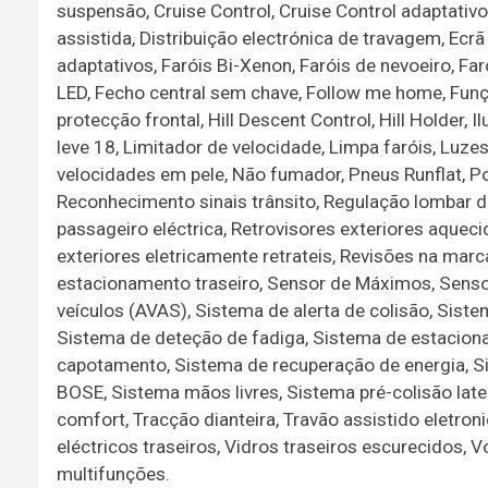
suspensão, Cruise Control, Cruise Control adaptativo
assistida, Distribuição electrónica de travagem, Ecrã
adaptativos, Faróis Bi-Xenon, Faróis de nevoeiro, Faró
LED, Fecho central sem chave, Follow me home, Funç
protecção frontal, Hill Descent Control, Hill Holder, I
leve 18, Limitador de velocidade, Limpa faróis, Luze
velocidades em pele, Não fumador, Pneus Runflat, Po
Reconhecimento sinais trânsito, Regulação lombar d
passageiro eléctrica, Retrovisores exteriores aqueci
exteriores eletricamente retrateis, Revisões na mar
estacionamento traseiro, Sensor de Máximos, Sensore
veículos (AVAS), Sistema de alerta de colisão, Siste
Sistema de deteção de fadiga, Sistema de estacion
capotamento, Sistema de recuperação de energia, S
BOSE, Sistema mãos livres, Sistema pré-colisão late
comfort, Tracção dianteira, Travão assistido eletron
eléctricos traseiros, Vidros traseiros escurecidos, 
multifunções.