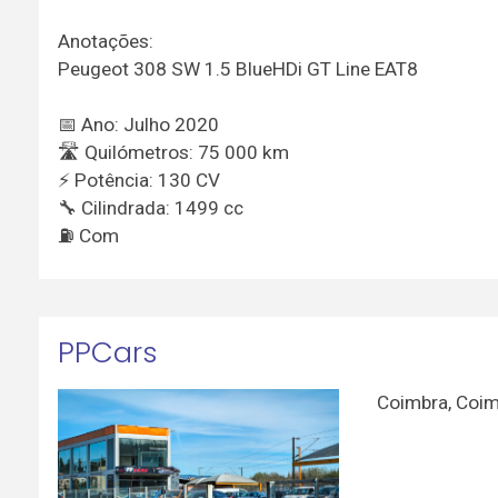
Anotações:
Peugeot 308 SW 1.5 BlueHDi GT Line EAT8
📅 Ano: Julho 2020
🛣 Quilómetros: 75 000 km
⚡ Potência: 130 CV
🔧 Cilindrada: 1499 cc
⛽ Com
PPCars
Coimbra
,
Coim