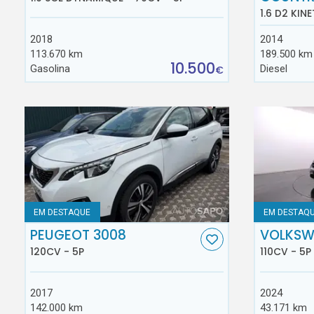
1.6 D2 KINE
2018
2014
113.670 km
189.500 km
10.500
Gasolina
Diesel
€
EM DESTAQUE
EM DESTAQ
PEUGEOT 3008
VOLKSW
120CV - 5P
110CV - 5P
2017
2024
142.000 km
43.171 km