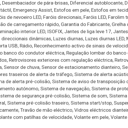
, Desembaciador de pára-brisas, Diferencial autoblocante, 
 táctil, Emergency Assist, Estofos em pele, Estofos em tecid
is de nevoeiro LED, Faróis direcionais, Faróis LED, Farolim t
ão de carregamento rápido, Garantia do Fabricante, Grelha 
luminação interior LED, ISOFIX, Jantes de liga leve 17, Jantes
s direccionais dinâmicas, Luzes diurnas, Luzes diurnas LED,
rta USB, Rádio, Reconhecimento activo de sinais de velocid
o banco do condutor eléctrica, Regulação lombar do banco
dos, Retrovisores exteriores com regulação eléctrica, Retro
ca, Sensor de chuva, Sensor de estacionamento dianteiro, S
s traseiros de alerta de tráfego, Sistema de alerta acústi
ma de alerta pré-colisão, Sistema de aviso de transposição d
amento autónomo, Sistema de navegação, Sistema de prote
istema de segurança pré-colisão, Sistema de som, Sistem
ral, Sistema pré-colisão traseiro, Sistema start/stop, Susp
icamente, Travão de mão eléctrico, Vidros eléctricos diantei
Volante com patilhas de velocidade, Volante em pele, Volante