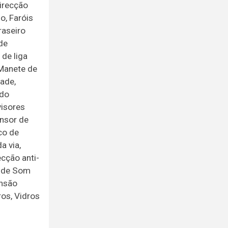
Direcção
o, Faróis
raseiro
de
 de liga
 Manete de
ade,
 do
visores
ensor de
co de
a via,
cção anti-
a de Som
ensão
ros, Vidros