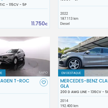
TIC - 115CV - 5P
2022
187.113 km
11.750
Diesel
€
UE
EM DESTAQUE
AGEN T-ROC
MERCEDES-BENZ CLA
GLA
200 D AMG LINE - 136CV - 5
2014
192.400 km