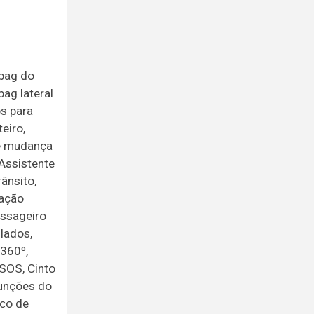
rbag do
bag lateral
os para
eiro,
de mudança
 Assistente
ânsito,
vação
assageiro
lados,
360º,
SOS, Cinto
funções do
ico de