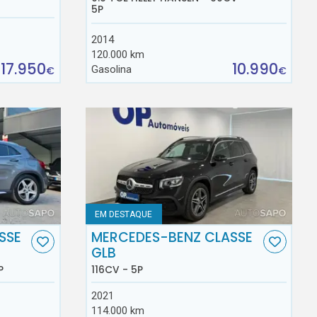
5P
2014
120.000 km
17.950
10.990
Gasolina
€
€
EM DESTAQUE
SSE
MERCEDES-BENZ CLASSE
GLB
P
116CV - 5P
2021
114.000 km