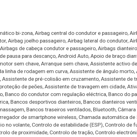
ático bi-zona, Airbag central do condutor e passageiro, Ai
r, Airbag joelho passageiro, Airbag lateral do condutor, Air
 Airbags de cabeça condutor e passageiro, Airbags dianteir
a de pausa para descanço, Android Auto, Apoio de braço diant
o motor sem chave, Arranque sem chave, Assistente activo 
 da linha de rodagem em curva, Assistente de ângulo morto,
 Assistente de pré-colisão em cruzamento, Assistente de tr
proteção de peões, Assistente de travagem em cidade, Ati
, Banco do condutor com regulação eléctrica, Banco do p
ca, Bancos desportivos dianteiros, Bancos dianteiros venti
massagem, Bancos traseiros ventilados, Bluetooth, Câmara 
rregador de smartphone wireless, Chamada automática de 
o no volante, Controlo de estabilidade (ESP), Controlo de 
trolo de proximidade, Controlo de tração, Controlo electrón