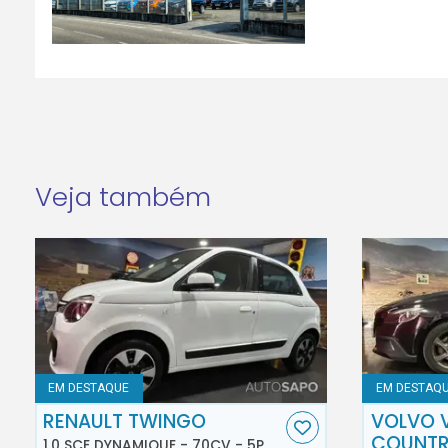
Veja também
EM DESTAQUE
EM DESTAQ
RENAULT TWINGO
VOLVO 
COUNT
1.0 SCE DYNAMIQUE - 70CV - 5P