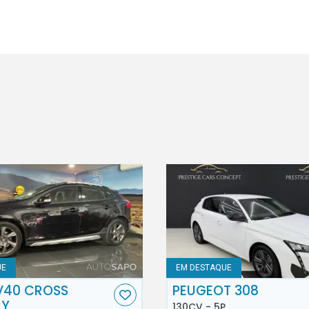
UE
EM DESTAQUE
V40 CROSS
PEUGEOT 308
RY
130CV - 5P