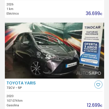
2026
1 km
36.699
Eléctrico
€
TOYOTA YARIS
72CV - 5P
2020
107.074 km
12.699
Gasolina
€