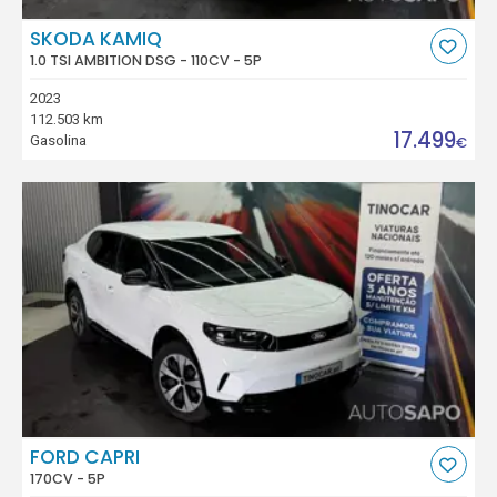
SKODA KAMIQ
1.0 TSI AMBITION DSG - 110CV - 5P
2023
112.503 km
17.499
Gasolina
€
FORD CAPRI
170CV - 5P