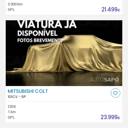
3.000 km
21.499
GPL
€
MITSUBISHI COLT
101CV - 5P
2026
1 km
23.999
GPL
€