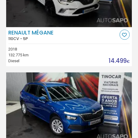
RENAULT MÉGANE
110CV - 5P
2018
132.775 km
14.499
Diesel
€