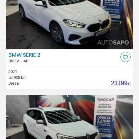
BMW SÉRIE 2
116CV - 4P
2021
52.908 km
23.199
Diesel
€