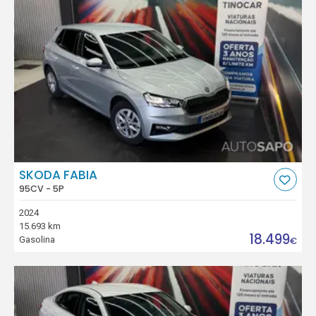
SKODA FABIA
95CV - 5P
2024
15.693 km
18.499
Gasolina
€