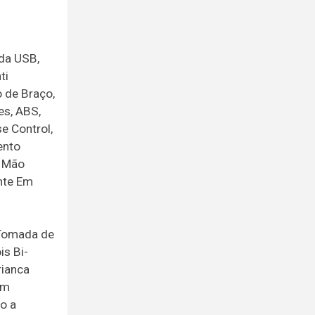
ada USB,
ti
o de Braço,
es, ABS,
e Control,
ento
e Mão
ante Em
oTomada de
s Bi-
rianca
em
o a