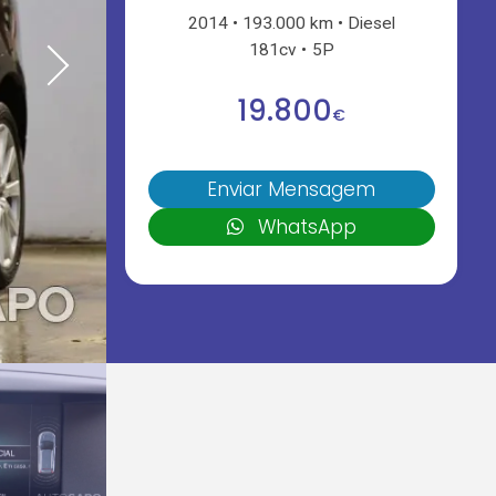
2014
193.000 km
Diesel
181cv
5P
19.800
€
Enviar Mensagem
WhatsApp