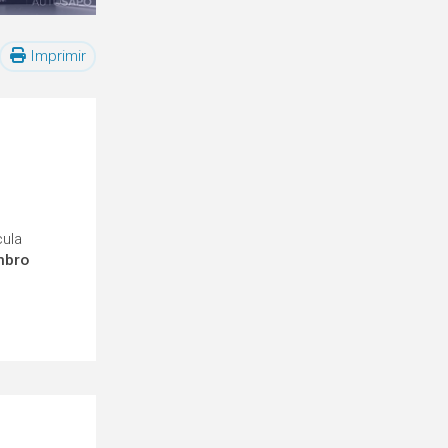
Imprimir
cula
mbro