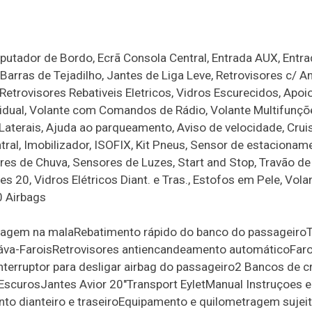
utador de Bordo, Ecrã Consola Central, Entrada AUX, Entr
rras de Tejadilho, Jantes de Liga Leve, Retrovisores c/ An
Retrovisores Rebativeis Eletricos, Vidros Escurecidos, Apoi
ividual, Volante com Comandos de Rádio, Volante Multifunçõ
Laterais, Ajuda ao parqueamento, Aviso de velocidade, Cruis
al, Imobilizador, ISOFIX, Kit Pneus, Sensor de estacionam
ores de Chuva, Sensores de Luzes, Start and Stop, Travão d
es 20, Vidros Elétricos Diant. e Tras., Estofos em Pele, Vol
0 Airbags
agagem na malaRebatimento rápido do banco do passageir
áva-FaroisRetrovisores antiencandeamento automáticoFaroi
nterruptor para desligar airbag do passageiro2 Bancos de c
EscurosJantes Avior 20"Transport EyletManual Instruçoes 
o dianteiro e traseiroEquipamento e quilometragem sujeit