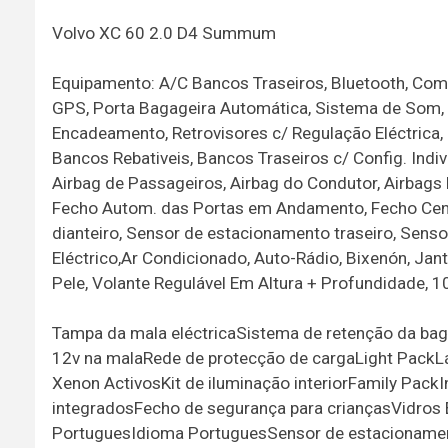
Volvo XC 60 2.0 D4 Summum
Equipamento: A/C Bancos Traseiros, Bluetooth, Comp
GPS, Porta Bagageira Automática, Sistema de Som, Ba
Encadeamento, Retrovisores c/ Regulação Eléctrica, 
Bancos Rebativeis, Bancos Traseiros c/ Config. Ind
Airbag de Passageiros, Airbag do Condutor, Airbags 
Fecho Autom. das Portas em Andamento, Fecho Centr
dianteiro, Sensor de estacionamento traseiro, Sens
Eléctrico,Ar Condicionado, Auto-Rádio, Bixenón, Jant
Pele, Volante Regulável Em Altura + Profundidade, 1
Tampa da mala eléctricaSistema de retenção da b
12v na malaRede de protecção de cargaLight PackL
Xenon ActivosKit de iluminação interiorFamily PackI
integradosFecho de segurança para criançasVidros 
PortuguesIdioma PortuguesSensor de estacionament