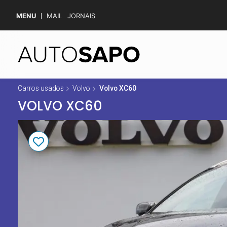
MENU
MAIL
JORNAIS
Carros usados
Volvo
Volvo XC60
VOLVO XC60