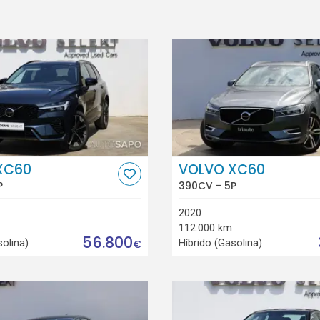
XC60
VOLVO XC60
P
390CV - 5P
2020
112.000 km
56.800
solina)
Híbrido (Gasolina)
€