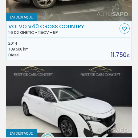
EM DESTAQUE
VOLVO V40 CROSS COUNTRY
1.6 D2 KINETIC - 115CV - 5P
2014
189.500 km
11.750
Diesel
€
EM DESTAQUE