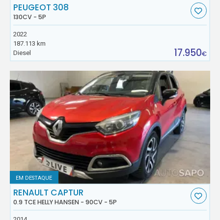
PEUGEOT 308
130CV - 5P
2022
187.113 km
17.950
Diesel
€
EM DESTAQUE
RENAULT CAPTUR
0.9 TCE HELLY HANSEN - 90CV - 5P
2014