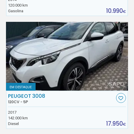
120.000 km
10.990
Gasolina
€
EM DESTAQUE
PEUGEOT 3008
120CV - 5P
2017
142.000 km
17.950
Diesel
€