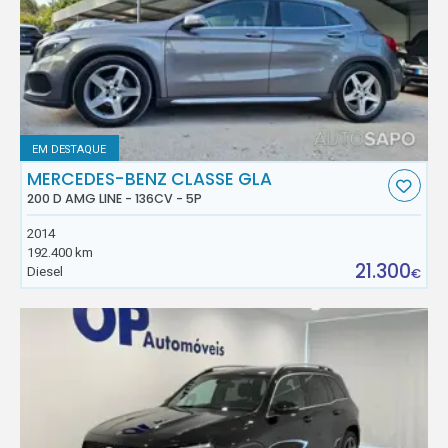
EM DESTAQUE
MERCEDES-BENZ CLASSE GLA
200 D AMG LINE - 136CV - 5P
2014
192.400 km
21.300
Diesel
€