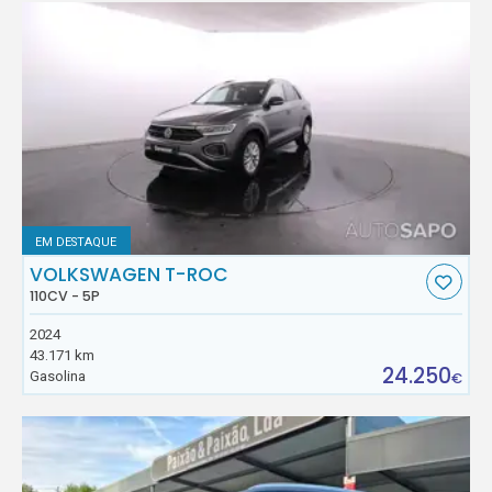
EM DESTAQUE
VOLKSWAGEN T-ROC
110CV - 5P
2024
43.171 km
24.250
Gasolina
€