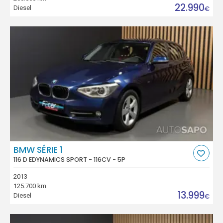
22.990
Diesel
€
BMW SÉRIE 1
116 D EDYNAMICS SPORT - 116CV - 5P
2013
125.700 km
13.999
Diesel
€