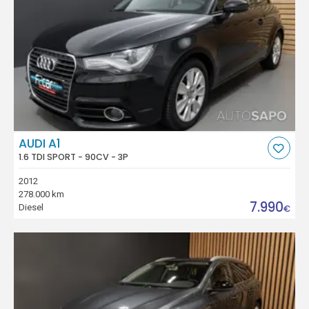
AUDI A1
1.6 TDI SPORT - 90CV - 3P
2012
278.000 km
7.990
Diesel
€