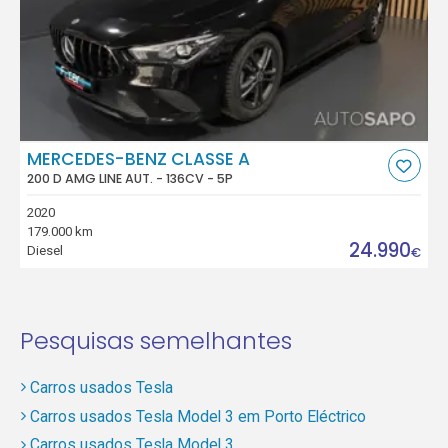
MERCEDES-BENZ CLASSE A
200 D AMG LINE AUT. - 136CV - 5P
2020
179.000 km
24.990
Diesel
€
Pesquisas semelhantes
Carros usados Tesla
Carros usados Tesla Model 3 em Porto Eléctrico
Carros usados Tesla Model 3