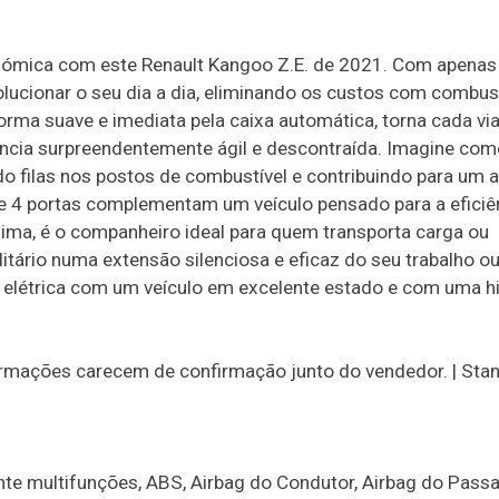
onómica com este Renault Kangoo Z.E. de 2021. Com apenas
olucionar o seu dia a dia, eliminando os custos com combust
orma suave e imediata pela caixa automática, torna cada vi
ncia surpreendentemente ágil e descontraída. Imagine com
o filas nos postos de combustível e contribuindo para um 
de 4 portas complementam um veículo pensado para a efici
ima, é o companheiro ideal para quem transporta carga ou
tário numa extensão silenciosa e eficaz do seu trabalho ou
e elétrica com um veículo em excelente estado e com uma hi
formações carecem de confirmação junto do vendedor. | Sta
te multifunções, ABS, Airbag do Condutor, Airbag do Pass