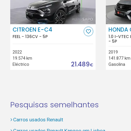
CITROEN E-C4
HONDA 
FEEL - 136CV - 5P
1.0 I-VTEC
- 5P
2022
2019
19.574 km
141.877 km
21.489
Eléctrico
Gasolina
€
Pesquisas semelhantes
Carros usados Renault
Carros usados Renault Kangoo em Lisboa