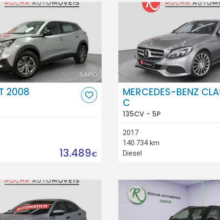
T 2008
MERCEDES-BENZ CLA
C
135CV - 5P
2017
140.734 km
13.489
Diesel
€