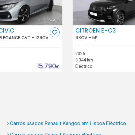
CIVIC
CITROEN E-C3
 ELEGANCE CVT - 126CV
113CV - 5P
2025
3.344 km
15.790
Eléctrico
€
Carros usados Renault Kangoo em Lisboa Eléctrico
Carros usados Renault Kangoo Eléctrico