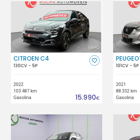
CITROEN C4
PEUGEO
130CV - 5P
101CV - 5P
2022
2021
103.487 km
88.332 km
15.990
Gasolina
Gasolina
€