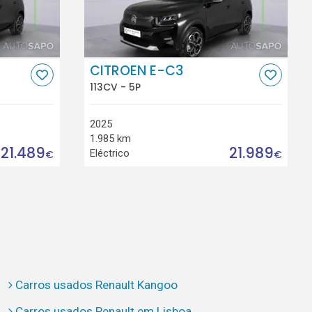
CITROEN E-C3
113CV - 5P
2025
1.985 km
21.489
21.989
Eléctrico
€
€
Carros usados Renault Kangoo
Carros usados Renault em Lisboa