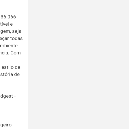
 36.066
ível e
agem, seja
eçar todas
ambiente
ência. Com
 estilo de
stória de
ndgest -
ageiro