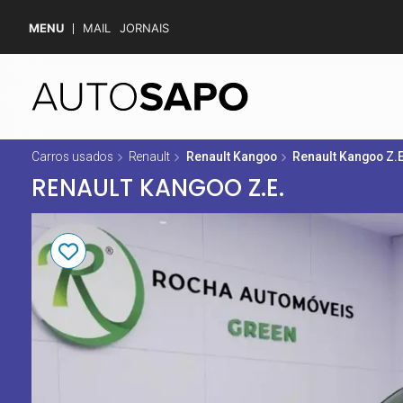
MENU
MAIL
JORNAIS
Carros usados
Renault
Renault Kangoo
Renault Kangoo Z.E
RENAULT KANGOO Z.E.