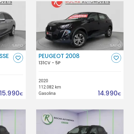
SSE
PEUGEOT 2008
131CV - 5P
2020
112.082 km
15.990
14.990
Gasolina
€
€