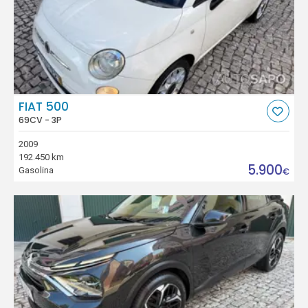
FIAT 500
69CV - 3P
2009
192.450 km
5.900
Gasolina
€