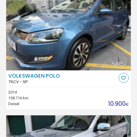
VOLKSWAGEN POLO
75CV - 5P
2014
158.716 km
10.900
Diesel
€