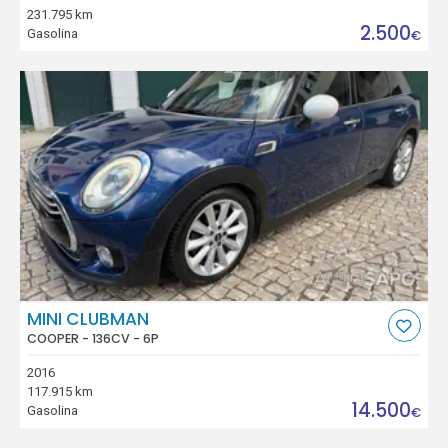
231.795 km
2.500
Gasolina
€
MINI CLUBMAN
COOPER - 136CV - 6P
2016
117.915 km
14.500
Gasolina
€