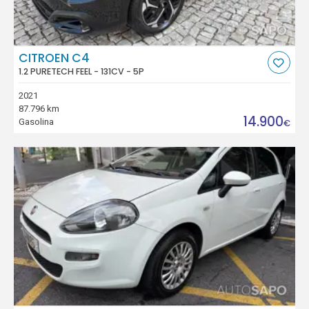
CITROEN C4
1.2 PURETECH FEEL - 131CV - 5P
2021
87.796 km
14.900
Gasolina
€