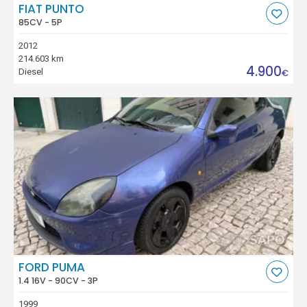
FIAT PUNTO
85CV - 5P
2012
214.603 km
4.900
Diesel
€
FORD PUMA
1.4 16V - 90CV - 3P
1999