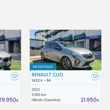
EM DESTAQUE
RENAULT CLIO
143CV - 5P
2025
9.000 km
29.950
21.950
Híbrido (Gasolina)
€
€