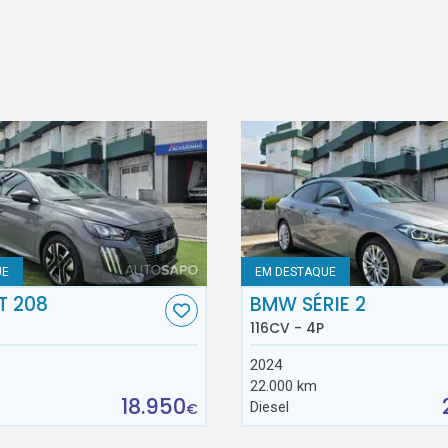
UE
EM DESTAQUE
T 208
BMW SÉRIE 2
116CV - 4P
2024
22.000 km
18.950
Diesel
€