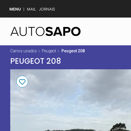
MENU
MAIL
JORNAIS
Carros usados
Peugeot
Peugeot 208
PEUGEOT 208