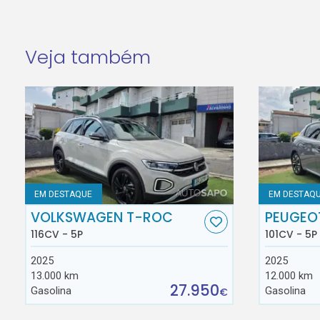
Veja também
EM DESTAQUE
EM DESTAQ
VOLKSWAGEN T-ROC
PEUGEO
116CV - 5P
101CV - 5P
2025
2025
13.000 km
12.000 km
27.950
Gasolina
Gasolina
€