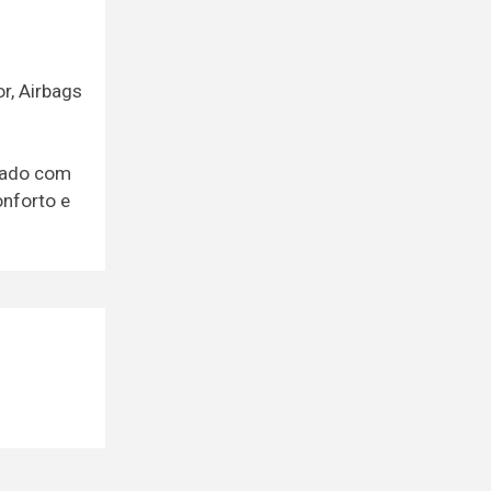
r, Airbags
pado com
onforto e