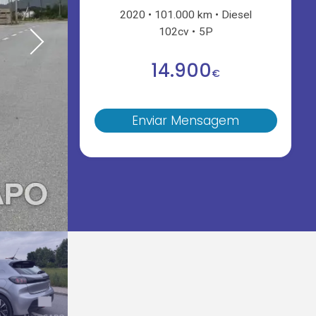
2020
101.000 km
Diesel
102cv
5P
14.900
€
Enviar Mensagem