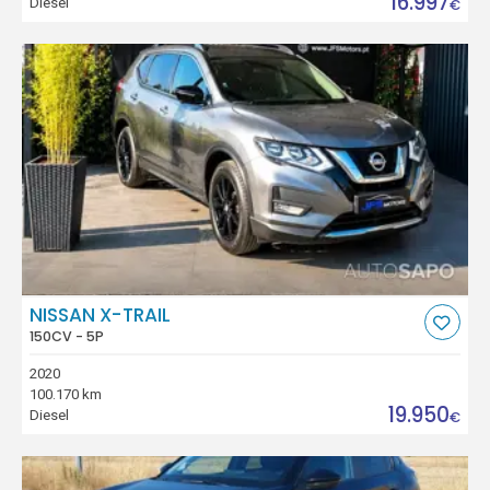
16.997
Diesel
€
NISSAN X-TRAIL
150CV - 5P
2020
100.170 km
19.950
Diesel
€