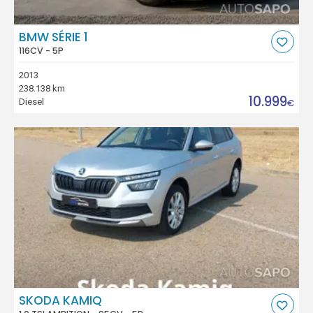
BMW SÉRIE 1
116CV - 5P
2013
238.138 km
10.999
Diesel
€
SKODA KAMIQ