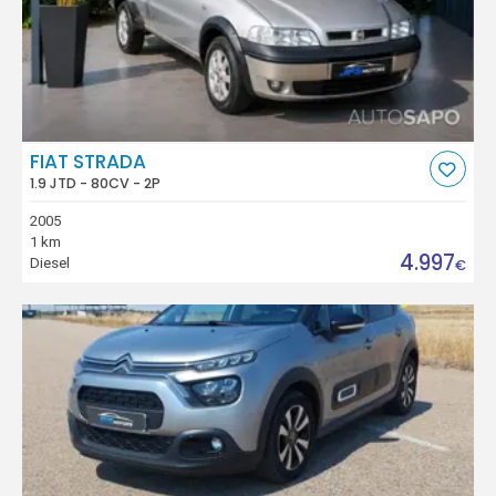
FIAT STRADA
1.9 JTD - 80CV - 2P
2005
1 km
4.997
Diesel
€