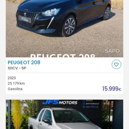
PEUGEOT 208
101CV - 5P
2023
25.179 km
15.999
Gasolina
€