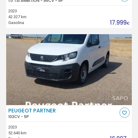
1.0 TSI AMBITION - 95CV - 5P
2023
42.327 km
17.999
Gasolina
€
PEUGEOT PARTNER
102CV - 5P
2023
52.640 km