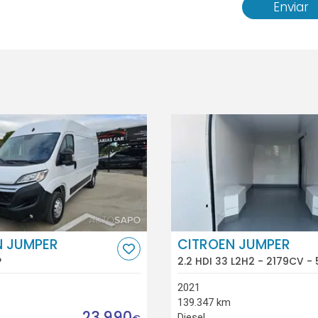
Enviar
N JUMPER
CITROEN JUMPER
P
2.2 HDI 33 L2H2 - 2179CV - 
2021
139.347 km
23.990
Diesel