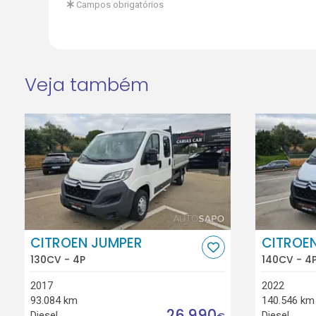
Campos obrigatórios
Veja também
CITROEN JUMPER
CITROE
130CV - 4P
140CV - 4
2017
2022
93.084 km
140.546 km
26.990
Diesel
Diesel