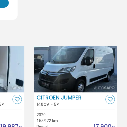
CITROEN JUMPER
5P
140CV - 5P
2020
155.972 km
19.987
17.900
Diesel