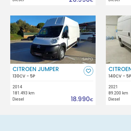
€
CITROEN JUMPER
CITROE
130CV - 5P
140CV - 5
2014
2021
181.493 km
89.200 km
18.990
Diesel
Diesel
€