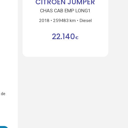
CITROEN JUMPER
CHAS CAB EMP LONG1
2018
259483 km
Diesel
22.140
€
 de