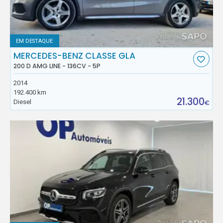
EM DESTAQUE
MERCEDES-BENZ CLASSE GLA
200 D AMG LINE - 136CV - 5P
2014
192.400 km
21.300
Diesel
€