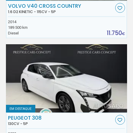
VOLVO V40 CROSS COUNTRY
1.6 D2 KINETIC - 115CV - 5P
2014
189.500 km
11.750
Diesel
€
EM DESTAQUE
PEUGEOT 308
130CV - 5P