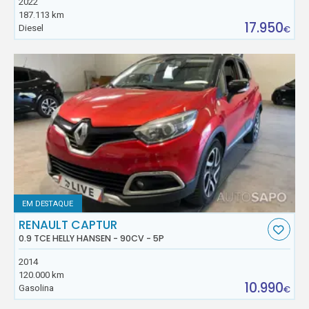
2022
187.113 km
17.950
Diesel
€
EM DESTAQUE
RENAULT CAPTUR
0.9 TCE HELLY HANSEN - 90CV - 5P
2014
120.000 km
10.990
Gasolina
€