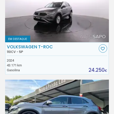
EM DESTAQUE
VOLKSWAGEN T-ROC
110CV - 5P
2024
43.171 km
24.250
Gasolina
€