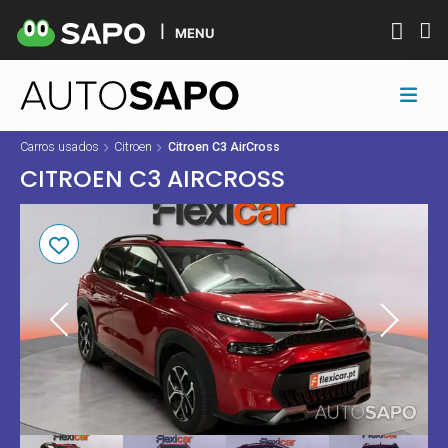
MENU
Carros usados
Citroen
Citroen C3 AirCross
CITROEN C3 AIRCROSS