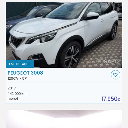
EM DESTAQUE
PEUGEOT 3008
120CV - 5P
2017
142.000 km
17.950
Diesel
€