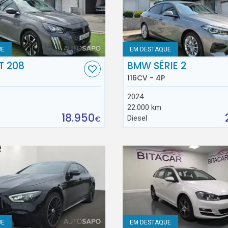
UE
EM DESTAQUE
T 208
BMW SÉRIE 2
116CV - 4P
2024
22.000 km
18.950
Diesel
€
UE
EM DESTAQUE