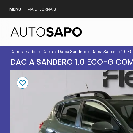
MENU
MAIL
JORNAIS
Carros usados
Dacia
Dacia Sandero
Dacia Sandero 1.0 EC
DACIA SANDERO 1.0 ECO-G COM