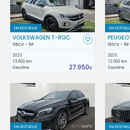
EM DESTAQUE
EM DESTAQ
VOLKSWAGEN T-ROC
PEUGEO
116CV - 5P
101CV - 5P
2025
2025
13.000 km
12.000 km
27.950
Gasolina
Gasolina
€
EM DESTAQUE
EM DESTAQ