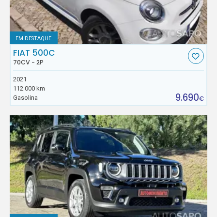
EM DESTAQUE
FIAT 500C
70CV - 2P
2021
112.000 km
9.690
Gasolina
€