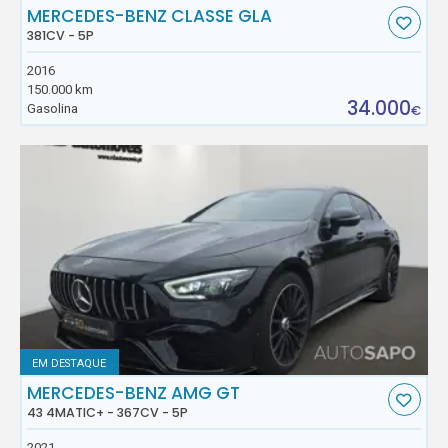
MERCEDES-BENZ CLASSE GLA
381CV - 5P
2016
150.000 km
34.000
Gasolina
€
EM DESTAQUE
MERCEDES-BENZ AMG GT
43 4MATIC+ - 367CV - 5P
2021