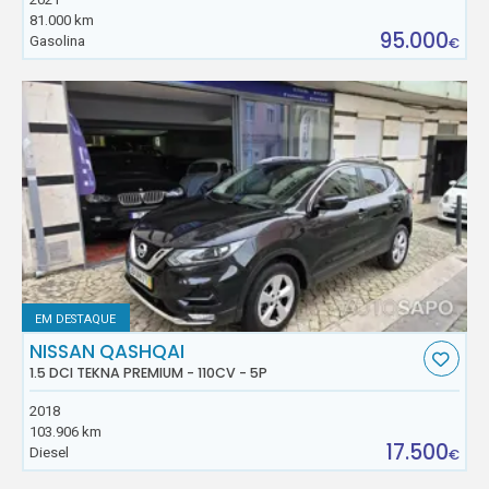
81.000 km
95.000
Gasolina
€
EM DESTAQUE
NISSAN QASHQAI
1.5 DCI TEKNA PREMIUM - 110CV - 5P
2018
103.906 km
17.500
Diesel
€